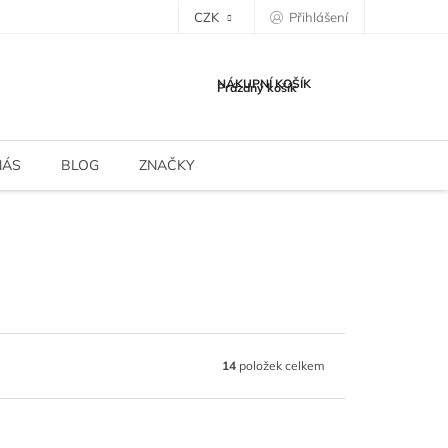
CZK
Přihlášení
NÁKUPNÍ KOŠÍK
Prázdný košík
NÁS
BLOG
ZNAČKY
14
položek celkem