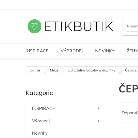
Přejít
na
obsah
INSPIRACE
VÝPRODEJ
NOVINKY
ŽENY
Domů
Muži
Udržitelné batohy a doplňky
Čepice,
P
ČEP
Kategorie
o
Přeskočit
kategorie
s
Ř
t
INSPIRACE
a
r
Doporu
z
a
Výprodej
e
n
n
n
Novinky
V