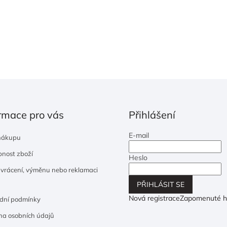
á
d
a
c
í
p
r
v
k
y
v
rmace pro vás
Přihlášení
ý
p
E-mail
nákupu
i
nost zboží
s
Heslo
u
 vrácení, výměnu nebo reklamaci
PŘIHLÁSIT SE
Nová registrace
Zapomenuté h
dní podmínky
a osobních údajů