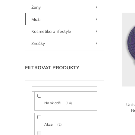
í
í
ý
Ženy
p
p
p
r
a
i
Muži
o
n
s
d
e
p
Kosmetika a lifestyle
u
l
r
k
o
Značky
t
d
ů
u
k
t
ů
Na skladě
14
Unis
Na
Akce
2