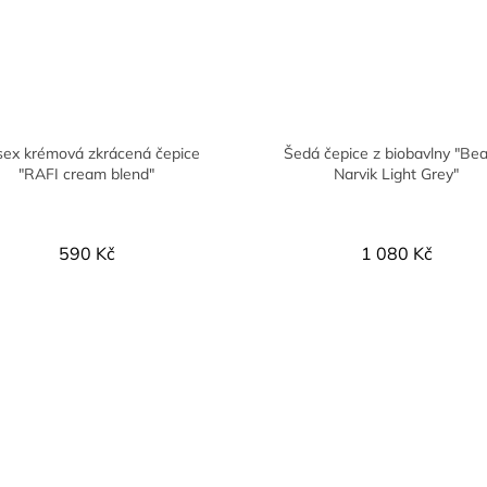
sex krémová zkrácená čepice
Šedá čepice z biobavlny "Be
"RAFI cream blend"
Narvik Light Grey"
590 Kč
1 080 Kč