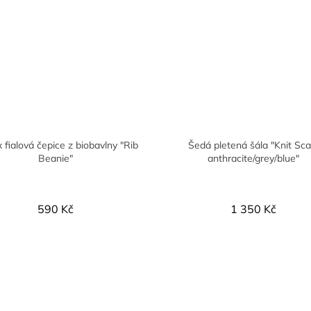
 fialová čepice z biobavlny "Rib
Šedá pletená šála "Knit Sca
Beanie"
anthracite/grey/blue"
590 Kč
1 350 Kč
O
v
l