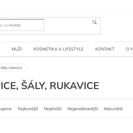
HLEDAT
MUŽI
KOSMETIKA A LIFESTYLE
KONTAKT
O 
 šály, rukavice
ICE, ŠÁLY, RUKAVICE
čujeme
Nejlevnější
Nejdražší
Nejprodávanější
Abecedně