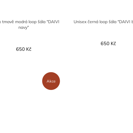
x tmavě modrá loop šála "DAIVI
Unisex černá loop šála "DAIVI 
navy"
650 Kč
650 Kč
Akce