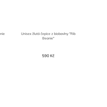
anie
Unisex žlutá čepice z biobavlny "Rib
Beanie"
590 Kč