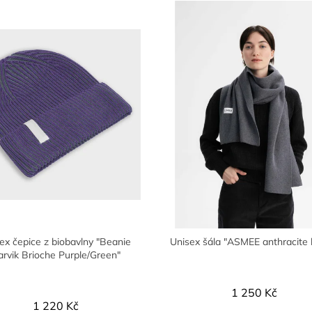
ex čepice z biobavlny "Beanie
Unisex šála "ASMEE anthracite 
rvik Brioche Purple/Green"
1 250 Kč
1 220 Kč