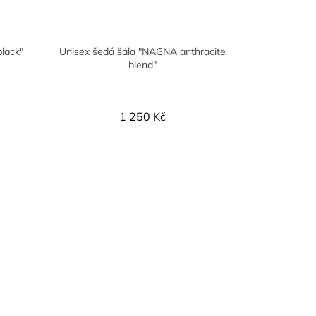
black"
Unisex šedá šála "NAGNA anthracite
blend"
1 250 Kč