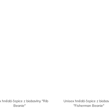
x hnědá čepice z biobavlny "Rib
Unisex hnědá čepice z bioba
Beanie"
"Fisherman Beanie"