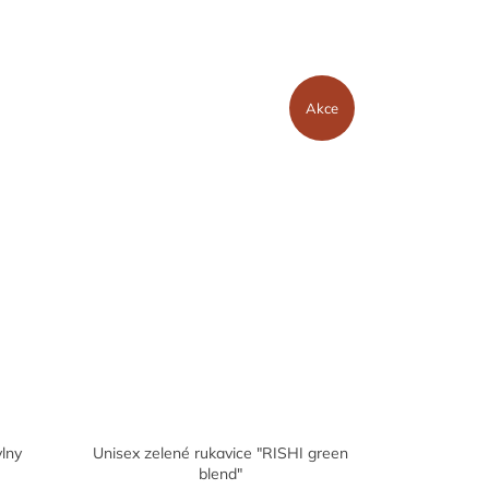
Akce
vlny
Unisex zelené rukavice "RISHI green
blend"