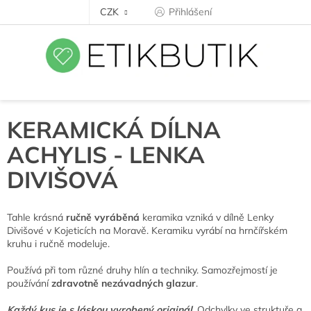
Přejít
CZK
Přihlášení
na
obsah
KERAMICKÁ DÍLNA
ACHYLIS - LENKA
DIVIŠOVÁ
Tahle krásná
ručně vyráběná
keramika vzniká v dílně Lenky
Divišové v Kojeticích na Moravě. Keramiku vyrábí na hrnčířském
kruhu i ručně modeluje.
Používá při tom různé druhy hlín a techniky. Samozřejmostí je
používání
zdravotně nezávadných glazur
.
Každý kus je s láskou vyrobený originál
. Odchylky ve struktuře a