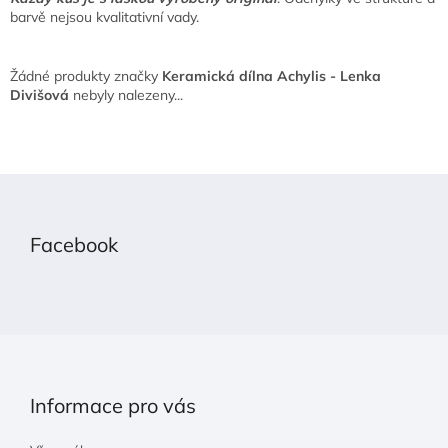
barvě nejsou kvalitativní vady.
Žádné produkty značky
Keramická dílna Achylis - Lenka
Divišová
nebyly nalezeny...
Z
á
p
Facebook
a
t
í
Informace pro vás