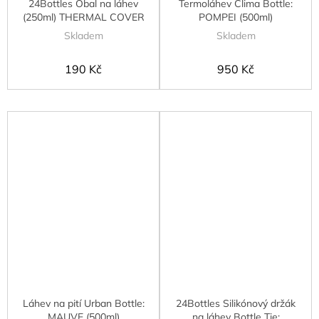
24Bottles Obal na láhev
Termoláhev Clima Bottle:
(250ml) THERMAL COVER
POMPEI (500ml)
Skladem
Skladem
190 Kč
950 Kč
Láhev na pití Urban Bottle:
24Bottles Silikónový držák
MAUVE (500ml)
na láhev Bottle Tie: