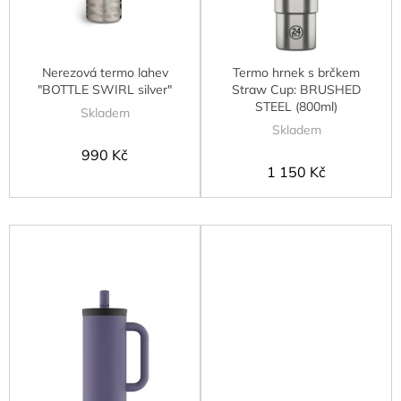
u
k
t
Nerezová termo lahev
Termo hrnek s brčkem
ů
"BOTTLE SWIRL silver"
Straw Cup: BRUSHED
STEEL (800ml)
Skladem
Skladem
990 Kč
1 150 Kč