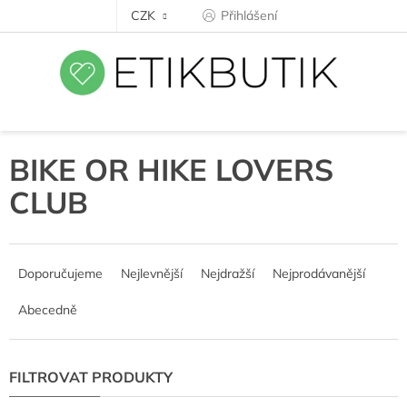
Přejít
CZK
Přihlášení
na
obsah
BIKE OR HIKE LOVERS
CLUB
Ř
a
Doporučujeme
Nejlevnější
Nejdražší
Nejprodávanější
z
e
Abecedně
n
í
p
r