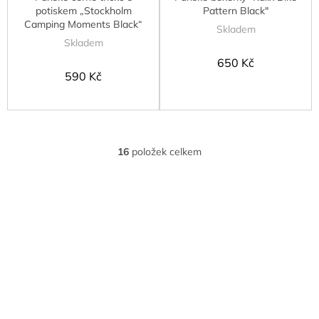
potiskem „Stockholm
Pattern Black"
Camping Moments Black“
Skladem
Skladem
650 Kč
590 Kč
16
položek celkem
O
v
l
á
d
a
c
í
p
r
v