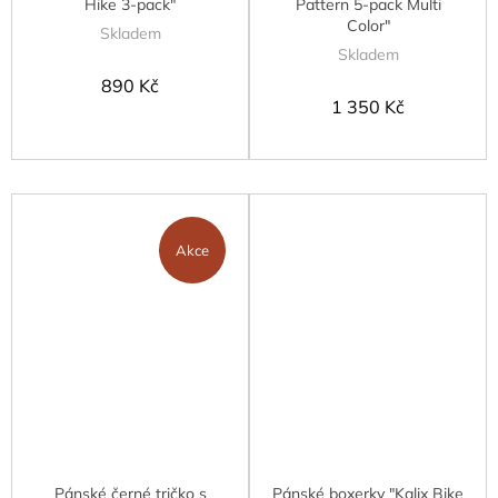
Hike 3-pack"
Pattern 5-pack Multi
Color"
Skladem
Skladem
890 Kč
1 350 Kč
Akce
Pánské černé tričko s
Pánské boxerky "Kalix Bike