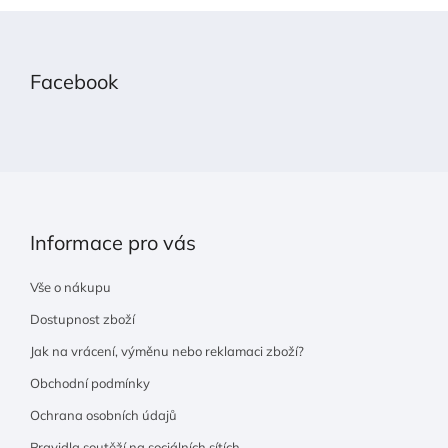
Z
á
p
Facebook
a
t
í
Informace pro vás
Vše o nákupu
Dostupnost zboží
Jak na vrácení, výměnu nebo reklamaci zboží?
Obchodní podmínky
Ochrana osobních údajů
Pravidla soutěží na sociálních sítích