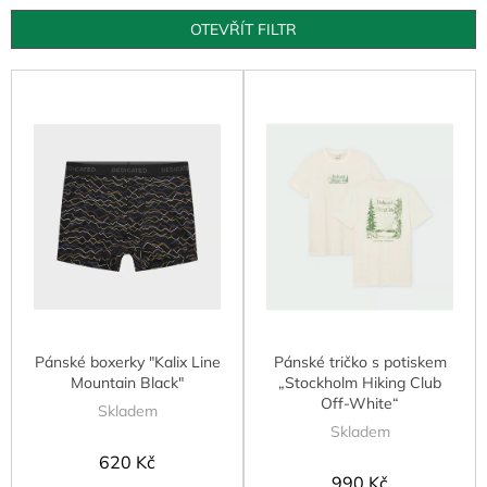
o
d
OTEVŘÍT FILTR
u
k
V
t
ý
ů
p
i
s
p
r
o
d
u
k
t
Pánské boxerky "Kalix Line
Pánské tričko s potiskem
ů
Mountain Black"
„Stockholm Hiking Club
Off-White“
Skladem
Skladem
620 Kč
990 Kč