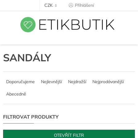
Přejít
CZK
Přihlášení
na
obsah
SANDÁLY
Ř
a
Doporučujeme
Nejlevnější
Nejdražší
Nejprodávanější
z
e
Abecedně
n
í
p
r
o
d
OTEVŘÍT FILTR