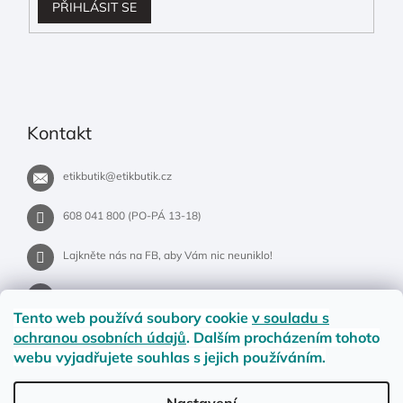
PŘIHLÁSIT SE
Kontakt
etikbutik
@
etikbutik.cz
608 041 800 (PO-PÁ 13-18)
Lajkněte nás na FB, aby Vám nic neuniklo!
etikbutik.cz
Tento web používá soubory cookie
v souladu s
ochranou osobních údajů
. Dalším procházením tohoto
webu vyjadřujete souhlas s jejich používáním.
Příběh EtikButiku
Vše o nákupu
Dostupnost zboží