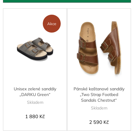
u
k
V
t
ý
ů
p
Akce
i
s
p
r
o
d
u
k
t
Unisex zelené sandály
Pánské kaštanové sandály
ů
„DARKU Green“
„Two Strap Footbed
Sandals Chestnut“
Skladem
Skladem
1 880 Kč
2 590 Kč