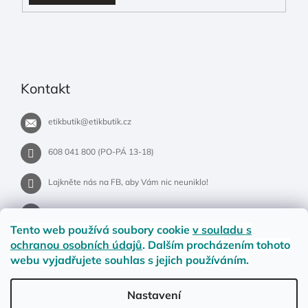
Kontakt
etikbutik
@
etikbutik.cz
608 041 800 (PO-PÁ 13-18)
Lajkněte nás na FB, aby Vám nic neuniklo!
etikbutik.cz
Tento web používá soubory cookie
v souladu s
ochranou osobních údajů
. Dalším procházením tohoto
webu vyjadřujete souhlas s jejich používáním.
Příběh EtikButiku
Vše o nákupu
Dostupnost zboží
Nastavení
Materiály a velikosti
Jak na vrácení nebo reklamaci?