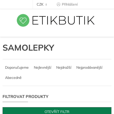
Přejít
CZK
Přihlášení
na
obsah
SAMOLEPKY
Ř
a
Doporučujeme
Nejlevnější
Nejdražší
Nejprodávanější
z
e
Abecedně
n
í
p
r
o
d
OTEVŘÍT FILTR