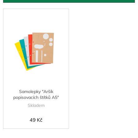
u
k
V
t
ý
ů
p
i
s
p
r
o
d
u
k
t
Samolepky "Aršík
ů
popisovacích štítků A5"
Skladem
49 Kč