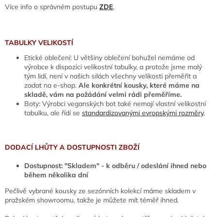
Více info o správném postupu
ZDE
.
TABULKY VELIKOSTÍ
Etické oblečení: U většiny oblečení bohužel nemáme od
výrobce k dispozici velikostní tabulky, a protože jsme malý
tým lidí, není v našich silách všechny velikosti přeměřit a
zadat na e-shop.
Ale konkrétní kousky, které máme na
skladě, vám na požádání velmi rádi přeměříme.
Boty: Výrobci veganských bot také nemají vlastní velikostní
tabulku, ale řídí se
standardizovanými evropskými rozměry
.
DODACÍ LHŮTY A DOSTUPNOSTI ZBOŽÍ
Dostupnost: "Skladem" - k odběru / odeslání ihned nebo
během několika dní
Pečlivě vybrané kousky ze sezónních kolekcí máme skladem v
pražském showroomu, takže je můžete mít téměř ihned.