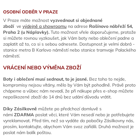
OSOBNÍ ODBĚR V PRAZE
V Praze máte možnost
vyzvednout si objednané
zboží
ve
výdejně a showroomu
na adrese
Rašínovo nábřeží 54,
Praha 2 (u Náplavky).
Tuto možnost vřele doporučujeme, protože
si můžete rovnou
vyzkoušet, jak Vám boty nebo oblečení padne a
zaplatit až to, co si s sebou odnesete. Dostupnost je velmi dobrá -
stanice metra B Karlovo náměstí nebo stanice tramvaje Palackého
náměstí.
VRÁCENÍ NEBO VÝMĚNA ZBOŽÍ
Boty i oblečení musí sednout, to je jasné.
Bez toho to nejde,
kompromisy nejsou vítány, mělo by Vám být pohodlně. Právě proto
chápeme a vůbec nám nevadí, že při nákupe přes e-shop můžete
nepoškozené zboží do 14 dnů bez udání důvodu vrátit.
Díky Zásilkovně
můžete po předchozí domluvě s
námi
ZDARMA
poslat věci, které Vám nesedí nebo je potřebujete
vyreklamovat. Před tím, než sa vydáte do pobočky Zásilkovny nás,
prosím, kontaktujte, abychom Vám svoz zařídili. Druhá možnost je
poslat nám balík poštou.