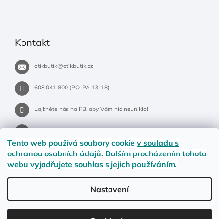
Kontakt
etikbutik
@
etikbutik.cz
608 041 800 (PO-PÁ 13-18)
Lajkněte nás na FB, aby Vám nic neuniklo!
etikbutik.cz
Tento web používá soubory cookie
v souladu s
ochranou osobních údajů
. Dalším procházením tohoto
webu vyjadřujete souhlas s jejich používáním.
Příběh EtikButiku
Vše o nákupu
Dostupnost zboží
Nastavení
Materiály a velikosti
Jak na vrácení nebo reklamaci?
Obchodní podmínky
Ochrana osobních údajů
LETNÍ DOPRAVA ZDARMA pro objednávky nad 900,- na pobočky