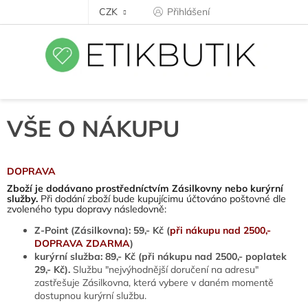
Přejít
CZK
Přihlášení
na
obsah
VŠE O NÁKUPU
DOPRAVA
Zboží je dodávano prostředníctvím Zásilkovny nebo kurýrní
služby.
Při dodání zboží bude kupujícimu účtováno poštovné dle
zvoleného typu dopravy následovně:
Z-Point (Zásilkovna): 59,- Kč
(
při nákupu nad 2500,-
DOPRAVA ZDARMA
)
kurýrní služba: 89,- Kč
(při nákupu nad 2500,- poplatek
29,- Kč).
Službu "nejvýhodnější doručení na adresu"
zastřešuje Zásilkovna, která vybere v daném momentě
dostupnou kurýrní službu.