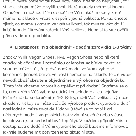
Pokud byste potřebovali nové boty nebo svetřík co nejrychleji, tak
si na e-shopu můžete vyfiltrovat, které modely máme skladem.
Označením možnosti "Na skladě" se Vám ukáží modely, které
máme na skladě v Praze alespoň v jedné velikosti. Pokud chcete
zjistit, co máme skladem ve vaší velikosti, tak musíte jako další
kritérium do filtrování zařadit i Vaši velikost. Nebo si to víte ověřit
přímo v detailu produktu.
Dostupnost: "Na objednání" - dodání zpravidla 1-3 týdny
Značky Wills Vegan Shoes, NAE Vegan Shoes nebo některé
značky oblečení
mají rozsáhlou celoroční nabídku
, takže se
snadno může stát, že právě daný model ve Vámi vybrané
kombinaci (model, barva, velikost) nemáme na skladě. To ale vůbec
nevadí,
zboží obratem objednáme u výrobce na objednávku
.
Tímto Vás chceme poprosit o trpělivost při dodání. Snažíme se o
to, aby k Vám Váš vybraný etický kousek dorazil co nejdříve.
Průměrná doba doručení je 1-3 týdny, má-li Vaši velikost výrobce
skladem. Někdy se může stát, že výrobce produkt vyprodá a další
naskladnění může trvat delší dobu (stává se to například u
některých modelů veganských bot v zimní sezóně nebo v čase
lockdownu jsou nedostatkové tepláky). V každém případě Vás o
dostupnosti a dodání Vámi vybraného zboží budeme informovat,
jakmile budeme mít potvrzen jeho aktuální stav.