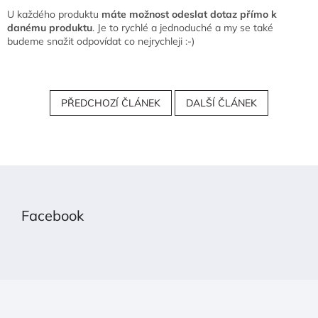
U každého produktu
máte možnost odeslat dotaz přímo k
danému produktu
. Je to rychlé a jednoduché a my se také
budeme snažit odpovídat co nejrychleji :-)
PŘEDCHOZÍ ČLÁNEK
DALŠÍ ČLÁNEK
Z
á
p
Facebook
a
t
í