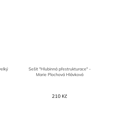
velký
Sešit "Hlubinná přestrukturace" -
Marie Plochová Hlávková
210 Kč