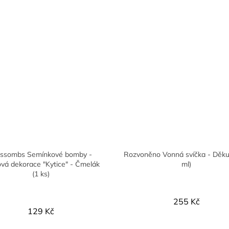
ossombs Semínkové bomby -
Rozvoněno Vonná svíčka - Děkuj
vá dekorace "Kytice" - Čmelák
ml)
(1 ks)
255 Kč
129 Kč