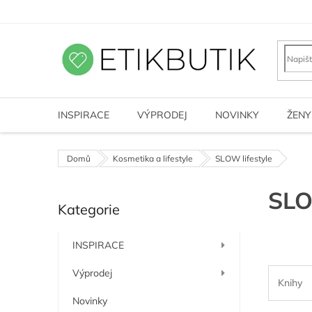
Přejít
na
obsah
INSPIRACE
VÝPRODEJ
NOVINKY
ŽENY
Domů
Kosmetika a lifestyle
SLOW lifestyle
P
SLO
Kategorie
o
Přeskočit
kategorie
s
t
INSPIRACE
r
a
Výprodej
Knihy
n
n
Novinky