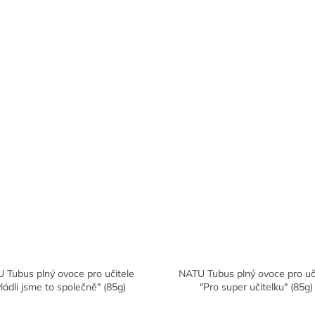
 Tubus plný ovoce pro učitele
NATU Tubus plný ovoce pro uč
ládli jsme to společně" (85g)
"Pro super učitelku" (85g)