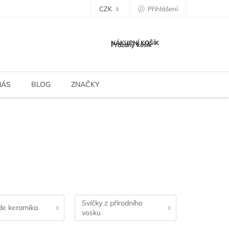
CZK
Přihlášení
NÁKUPNÍ KOŠÍK
Prázdný košík
NÁS
BLOG
ZNAČKY
Svíčky z přírodního
e keramika
vosku