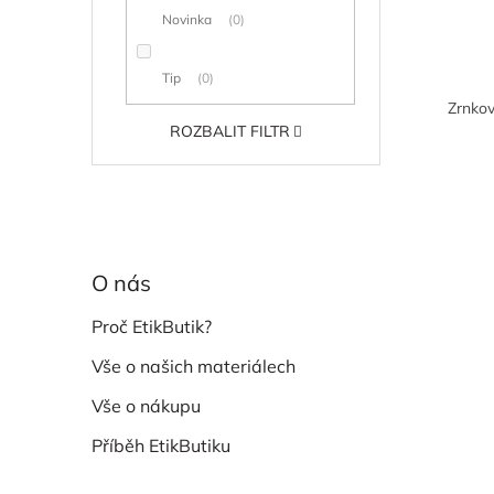
ů
Novinka
0
Tip
0
Zrnkov
ROZBALIT FILTR
O nás
Proč EtikButik?
Vše o našich materiálech
Vše o nákupu
Příběh EtikButiku