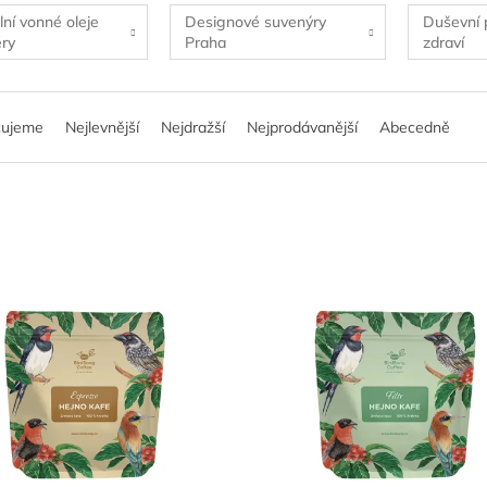
lní vonné oleje
Designové suvenýry
Duševní 
éry
Praha
zdraví
čujeme
Nejlevnější
Nejdražší
Nejprodávanější
Abecedně