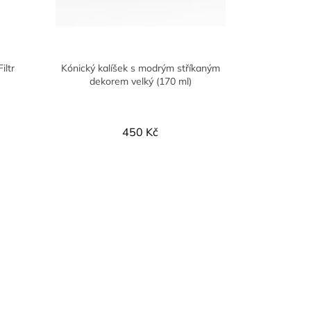
iltr
Kónický kalíšek s modrým stříkaným
dekorem velký (170 ml)
450 Kč