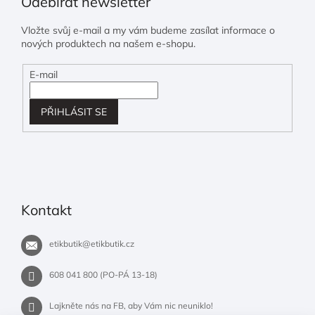
Odebírat newsletter
Vložte svůj e-mail a my vám budeme zasílat informace o
nových produktech na našem e-shopu.
E-mail
PŘIHLÁSIT SE
Kontakt
etikbutik
@
etikbutik.cz
608 041 800 (PO-PÁ 13-18)
Lajkněte nás na FB, aby Vám nic neuniklo!