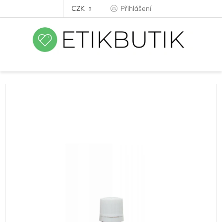
Přejít
CZK
Přihlášení
na
obsah