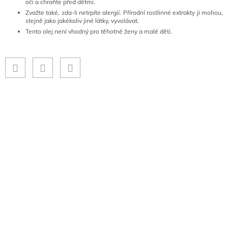
oči a chraňte před dětmi.
Zvažte také, zda-li netrpíte alergií. Přírodní rostlinné extrakty ji mohou,
stejně jako jakékoliv jiné látky, vyvolávat.
Tento olej není vhodný pro těhotné ženy a malé děti.