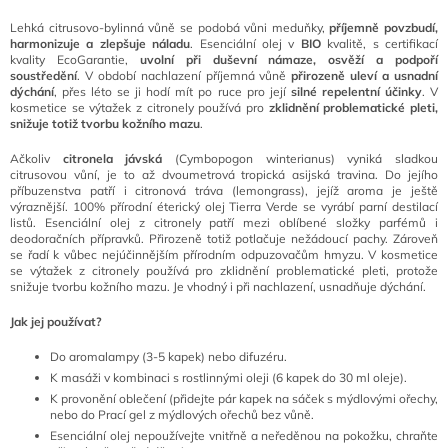
Lehká citrusovo-bylinná vůně se podobá vůni meduňky,
příjemně povzbudí,
harmonizuje a zlepšuje náladu
. Esenciální olej v
BIO
kvalitě, s certifikací
kvality EcoGarantie,
uvolní při duševní námaze, osvěží a podpoří
soustředění
. V období nachlazení příjemná vůně
přirozeně uleví a usnadní
dýchání
, přes léto se ji hodí mít po ruce pro její
silné repelentní účinky
. V
kosmetice se výtažek z citronely používá pro
zklidnění problematické pleti,
snižuje totiž tvorbu kožního mazu
.
Ačkoliv
citronela jávská
(Cymbopogon winterianus) vyniká sladkou
citrusovou vůní, je to až dvoumetrová tropická asijská travina. Do jejího
příbuzenstva patří i citronová tráva (lemongrass), jejíž aroma je ještě
výraznější. 100% přírodní éterický olej Tierra Verde se vyrábí parní destilací
listů. Esenciální olej z citronely patří mezi oblíbené složky parfémů i
deodoračních přípravků. Přirozeně totiž potlačuje nežádoucí pachy. Zároveň
se řadí k vůbec nejúčinnějším přírodním odpuzovačům hmyzu. V kosmetice
se výtažek z citronely používá pro zklidnění problematické pleti, protože
snižuje tvorbu kožního mazu. Je vhodný i při nachlazení, usnadňuje dýchání.
Jak jej používat?
Do aromalampy (3-5 kapek) nebo difuzéru.
K masáži v kombinaci s rostlinnými oleji (6 kapek do 30 ml oleje).
K provonění oblečení (přidejte pár kapek na sáček s mýdlovými ořechy,
nebo do Prací gel z mýdlových ořechů bez vůně.
Esenciální olej nepoužívejte vnitřně a neředěnou na pokožku, chraňte