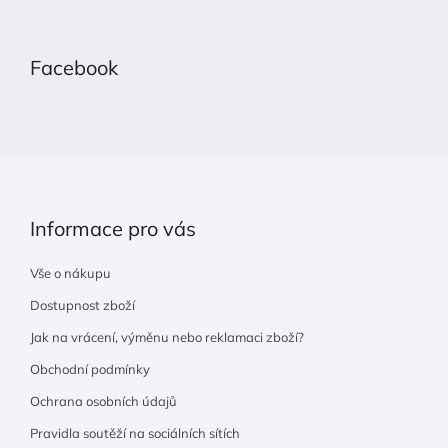
Z
á
p
Facebook
a
t
í
Informace pro vás
Vše o nákupu
Dostupnost zboží
Jak na vrácení, výměnu nebo reklamaci zboží?
Obchodní podmínky
Ochrana osobních údajů
Pravidla soutěží na sociálních sítích