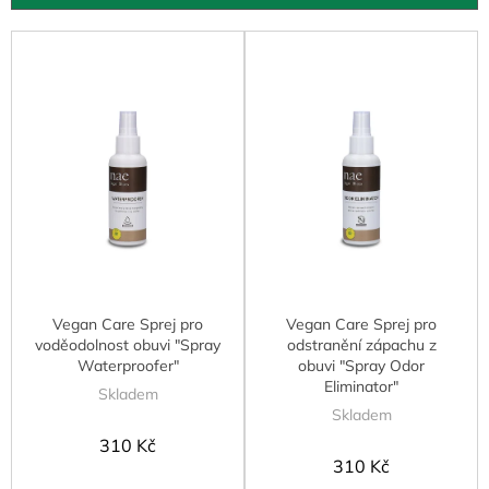
u
k
V
t
ý
ů
p
i
s
p
r
o
d
u
k
t
Vegan Care Sprej pro
Vegan Care Sprej pro
ů
voděodolnost obuvi "Spray
odstranění zápachu z
Waterproofer"
obuvi "Spray Odor
Eliminator"
Skladem
Skladem
310 Kč
310 Kč