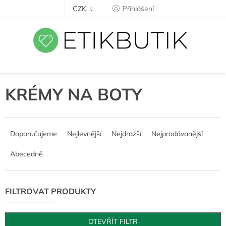
Přejít
CZK
Přihlášení
na
obsah
KRÉMY NA BOTY
Ř
a
Doporučujeme
Nejlevnější
Nejdražší
Nejprodávanější
z
e
Abecedně
n
í
p
r
o
d
OTEVŘÍT FILTR