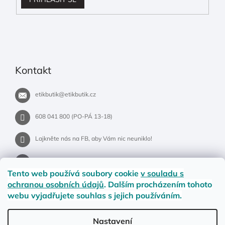
Kontakt
etikbutik
@
etikbutik.cz
608 041 800 (PO-PÁ 13-18)
Lajkněte nás na FB, aby Vám nic neuniklo!
etikbutik.cz
Tento web používá soubory cookie
v souladu s
ochranou osobních údajů
. Dalším procházením tohoto
webu vyjadřujete souhlas s jejich používáním.
Příběh EtikButiku
Vše o nákupu
Dostupnost zboží
Nastavení
Materiály a velikosti
Jak na vrácení nebo reklamaci?