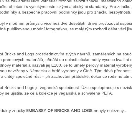
15 se zakladatel Niko Vatheuer rozhodl založit značku městského oble
čku oblečení s vysokými estetickými a etickými standardy. Pro značku je
podmínky a bezpečné pracovní podmínky jsou pro značku nezbytností.

byl v módním průmyslu více než dvě desetiletí, dříve provozoval úsp
ně publikovanou módní fotografkou, se malý tým rozhodl dělat věci jin
f Bricks and Logs prostřednictvím svých návrhů, zaměřených na součas
 prémiových materiálů, přináší do oblasti etické módy vysoce kvalitní s
ýplňový materiál a nazvali jej E100. Je to umělý péřový materiál vyrobe
jsou navrženy v Německu a hrdě vyrobeny v Číně. Tým dává přednost sp
a chtějí společně růst – při zachování přátelské, dokonce rodinné atmos
f Bricks and Logs je veganská společnost. Úzce spolupracuje s nezisko
by se ujistila, že celá kolekce je veganská a schválená PETA.
odukty značky
EMBASSY OF BRICKS AND LOGS
nebyly nalezeny...