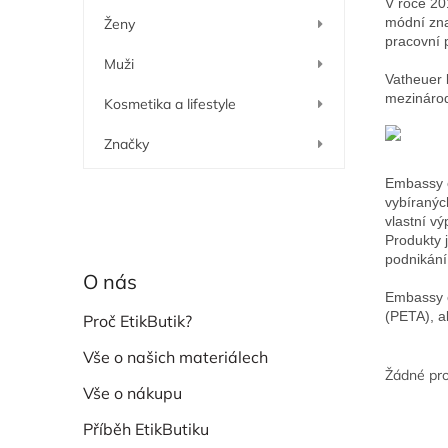
í
V roce 20
módní zna
Ženy
p
pracovní 
a
Muži
n
Vatheuer 
e
mezinárod
Kosmetika a lifestyle
l
Značky
Embassy o
vybíraných
vlastní v
Produkty 
podnikání 
O nás
Embassy o
(PETA), a
Proč EtikButik?
Vše o našich materiálech
Žádné pr
Vše o nákupu
Příběh EtikButiku