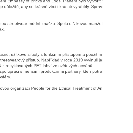
čení Embassy of Bricks and Logs. Plánem bylo vytvořit současnou 
 důležité, aby se krásné věci i krásně vyráběly. Spravedlivé 
ěšnou streetwear módní značku. Spolu s Nikovou manželkou Annou, 
ak.
né, užitkové siluety s funkčním přístupem a použitím ručně 
treetwearový přístup. Například v roce 2019 vyvinuli jejich 
ný z recyklovaných PET lahví ze světových oceánů.

olupráci s menšími produkčními partnery, kteří potřebují 
féry.

vou organizací People for the Ethical Treatment of Animals 