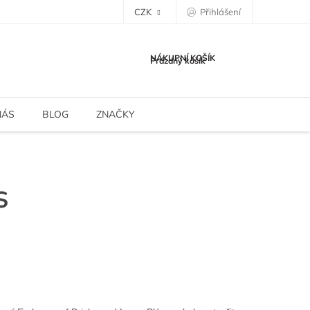
CZK
Přihlášení
NÁKUPNÍ KOŠÍK
Prázdný košík
NÁS
BLOG
ZNAČKY
S