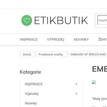
Přejít
na
obsah
INSPIRACE
VÝPRODEJ
NOVINKY
ŽENY
Domů
Prodávané značky
EMBASSY OF BRICKS AND
P
EMB
Kategorie
o
Přeskočit
kategorie
s
t
INSPIRACE
r
a
Výprodej
n
"Malý tým 
n
Novinky