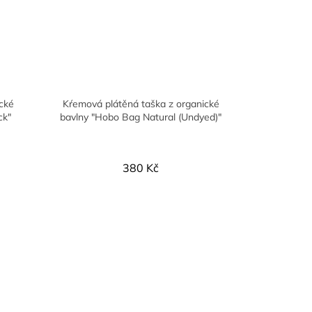
ické
Kŕemová plátěná taška z organické
ck"
bavlny "Hobo Bag Natural (Undyed)"
380 Kč