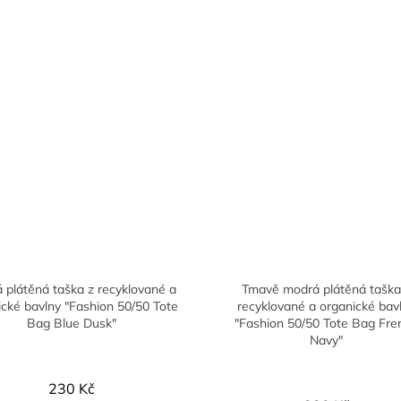
 plátěná taška z recyklované a
Tmavě modrá plátěná taška
ické bavlny "Fashion 50/50 Tote
recyklované a organické bav
Bag Blue Dusk"
"Fashion 50/50 Tote Bag Fre
Navy"
230 Kč