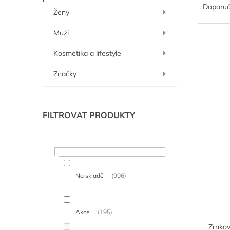
í
a
Doporu
Ženy
p
z
a
e
Muži
n
n
V
e
í
Kosmetika a lifestyle
ý
l
p
p
r
Značky
i
o
s
d
p
u
r
k
o
t
d
ů
u
k
t
Na skladě
906
ů
Akce
195
Zrnkov