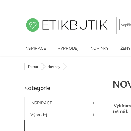
Přejít
na
obsah
INSPIRACE
VÝPRODEJ
NOVINKY
ŽENY
Domů
Novinky
P
NO
Kategorie
o
Přeskočit
kategorie
s
t
INSPIRACE
Vybíráme
r
šetrné k 
a
Výprodej
n
n
Novinky
Ř