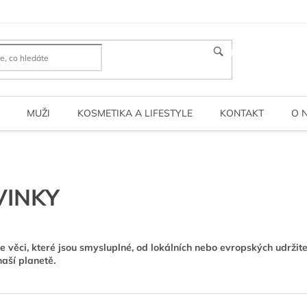
HLEDAT
MUŽI
KOSMETIKA A LIFESTYLE
KONTAKT
O 
VINKY
 věci, které jsou smysluplné, od lokálních nebo evropských udrži
naší planetě.