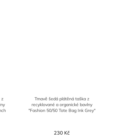
 z
Tmavě šedá plátěná taška z
lny
recyklované a organické bavlny
nch
"Fashion 50/50 Tote Bag Ink Grey"
230 Kč