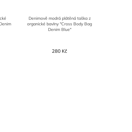
ické
Denimově modrá plátěná taška z
 Denim
organické bavlny "Cross Body Bag
Denim Blue"
280 Kč