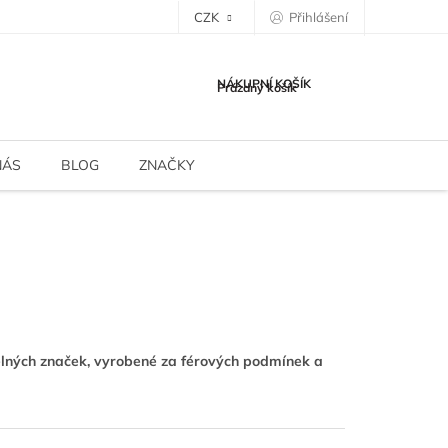
CZK
Přihlášení
NÁKUPNÍ KOŠÍK
Prázdný košík
NÁS
BLOG
ZNAČKY
telných značek, vyrobené za férových podmínek a