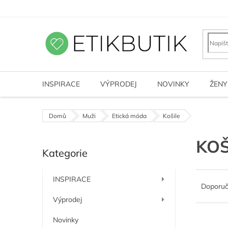
Přejít
na
obsah
INSPIRACE
VÝPRODEJ
NOVINKY
ŽENY
Domů
Muži
Etická móda
Košile
P
KOŠ
Kategorie
o
Přeskočit
kategorie
s
Ř
t
INSPIRACE
a
r
Doporu
z
a
Výprodej
e
n
n
n
Novinky
V