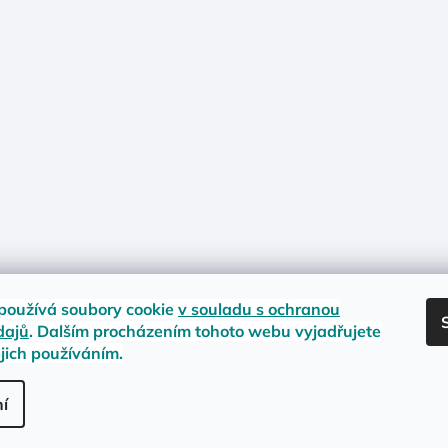
používá soubory cookie
v souladu s ochranou
dajů
. Dalším procházením tohoto webu vyjadřujete
ejich používáním.
nost zboží
Materiály a velikosti
Jak na vrácení nebo reklamaci?
Obc
.
í