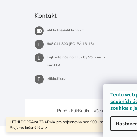
Kontakt
etikbutik
@
etikbutik.cz
608 041 800 (PO-PÁ 13-18)
Lajkněte nás na FB, aby Vám nic n
euniklo!
etikbutik.cz
Tento web 
osobních ú
souhlas s j
Příběh EtikButiku
Vše o nákupu
Dostup
LETNÍ DOPRAVA ZDARMA pro objednávky nad 900,- na pobočky Zásilkovny
Nastaven
Přejeme krásné léto!☀️