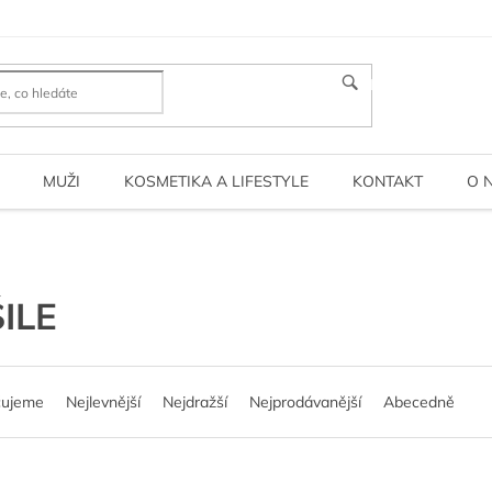
HLEDAT
MUŽI
KOSMETIKA A LIFESTYLE
KONTAKT
O 
ILE
čujeme
Nejlevnější
Nejdražší
Nejprodávanější
Abecedně