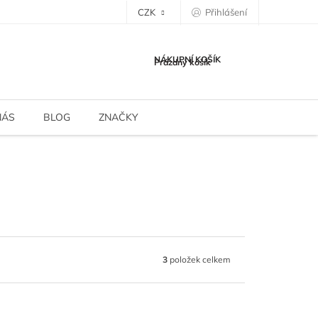
CZK
Přihlášení
NÁKUPNÍ KOŠÍK
Prázdný košík
NÁS
BLOG
ZNAČKY
3
položek celkem