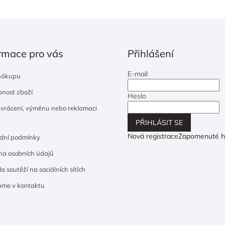
rmace pro vás
Přihlášení
E-mail
nákupu
nost zboží
Heslo
 vrácení, výměnu nebo reklamaci
PŘIHLÁSIT SE
Nová registrace
Zapomenuté h
dní podmínky
a osobních údajů
a soutěží na sociálních sítích
ňme v kontaktu