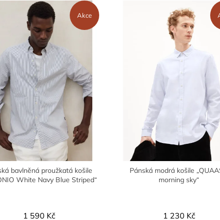
Akce
ká bavlněná proužkatá košile
Pánská modrá košile „QUA
NIO White Navy Blue Striped“
morning sky“
1 590 Kč
1 230 Kč