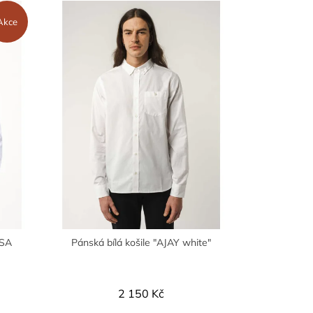
Akce
ASA
Pánská bílá košile "AJAY white"
2 150 Kč