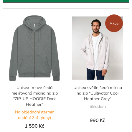
u
k
V
t
ý
ů
p
Akce
i
s
p
r
o
d
u
k
t
Unisex tmavě šedá
Unisex světle šedá mikina
ů
melírovaná mikina na zip
na zip "Cultivator Cool
"ZIP-UP HOODIE Dark
Heather Grey"
Heather"
Skladem
Na objednání (termín
dodání 2-4 týdny)
990 Kč
1 590 Kč