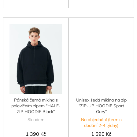
Pánská černá mikina s
Unisex šedá mikina na zip
polovičním zipem "HALF-
"ZIP-UP HOODIE Sport
ZIP HOODIE Black"
Grey"
Skladem
Na objednání (termín
dodání 2-4 týdny)
1 390 Kč
1 590 Kč