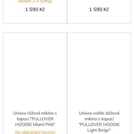
dodání 2-4 týdny)
1 590 Kč
1 590 Kč
Unisex růžová mikina s
Unisex světle béžová
kapucí "PULLOVER
mikina s kapucí
HOODIE Miami Pink"
"PULLOVER HOODIE
Light Beige"
Na objednání (termín