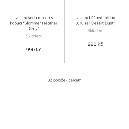
Unisex šedá mikina s
Unisex béžová mikina
kapucí "Slammer Heather
„Cruiser Desert Dust“
Grey"
Skladem
Skladem
990 Kč
990 Kč
32
položek celkem
O
v
l
á
d
a
c
í