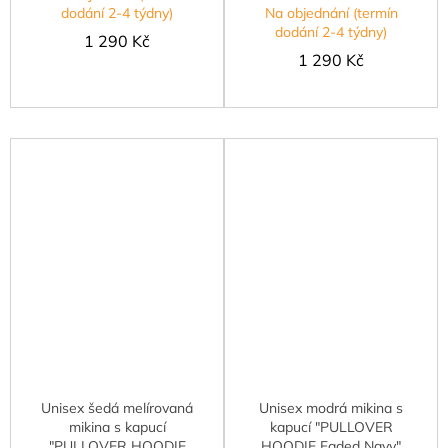
dodání 2-4 týdny)
Na objednání (termín
dodání 2-4 týdny)
1 290 Kč
1 290 Kč
Unisex šedá melírovaná
Unisex modrá mikina s
mikina s kapucí
kapucí "PULLOVER
"PULLOVER HOODIE
HOODIE Faded Navy"