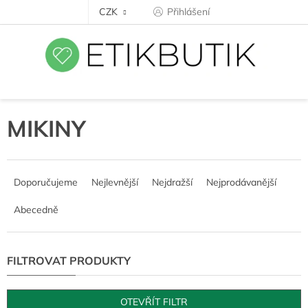
Přejít
CZK
Přihlášení
na
obsah
MIKINY
Ř
a
Doporučujeme
Nejlevnější
Nejdražší
Nejprodávanější
z
e
Abecedně
n
í
p
r
o
d
OTEVŘÍT FILTR