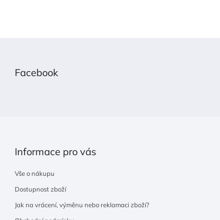
Z
á
p
Facebook
a
t
í
Informace pro vás
Vše o nákupu
Dostupnost zboží
Jak na vrácení, výměnu nebo reklamaci zboží?