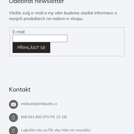
Odebírat newsletter
Vložte svůj e-mail a my vám budeme zasílat informace o
nových produktech na našem e-shopu.
E-mail
PŘIHLÁSIT SE
Kontakt
etikbutik
@
etikbutik.cz
608 041 800 (PO-PÁ 13-18)
Lajkněte nás na FB, aby Vám nic neuniklo!