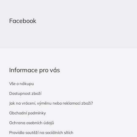
Z
á
p
Facebook
a
t
í
Informace pro vás
Vše o nákupu
Dostupnost zboží
Jak na vrácení, výměnu nebo reklamaci zboží?
Obchodní podmínky
Ochrana osobních údajů
Pravidla soutěží na sociálních sítích