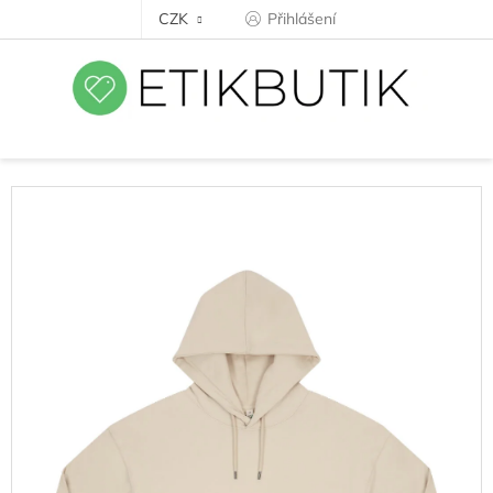
Přejít
CZK
Přihlášení
na
obsah