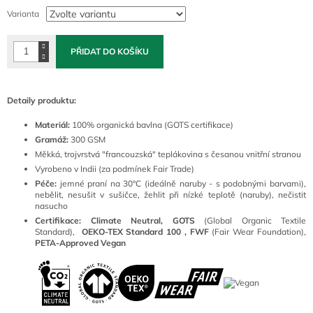
cena:
Varianta
PŘIDAT DO KOŠÍKU
Detaily produktu:
Materiál:
100
% organická bavlna (GOTS certifikace)
Gramáž:
300 GSM
Měkká, trojvrstvá "francouzská" teplákovina s česanou vnitřní stranou
Vyrobeno v Indii (za podmínek Fair Trade)
Péče:
jemné praní na 30°C (ideálně naruby - s podobnými barvami),
nebělit, nesušit v sušičce, žehlit při nízké teplotě (naruby), nečistit
nasucho
Certifikace: Climate Neutral, GOTS
(
Global Organic Textile
Standard),
OEKO-TEX Standard 100 ,
FWF
(Fair Wear Foundation),
PETA-Approved Vegan