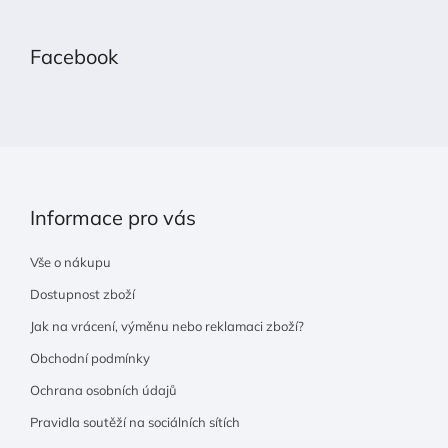
á
p
Facebook
a
t
í
Informace pro vás
Vše o nákupu
Dostupnost zboží
Jak na vrácení, výměnu nebo reklamaci zboží?
Obchodní podmínky
Ochrana osobních údajů
Pravidla soutěží na sociálních sítích