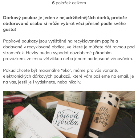
6
položek celkem
O
v
Dárkový poukaz je jeden z nejudržitelnějších dárků, protože
l
obdarovaná osoba si může vybrat věci přesně podle svého
á
gusta!
d
a
Papírové poukazy jsou vytištěné na recyklovaném papíře a
c
dodávané v recyklované obálce, ve které je můžete dát rovnou pod
í
stromeček. Hezky budou vypadat dozdobené přírodním
provázkem, zelenou větvičkou nebo jenom nadepsané věnováním.
p
r
Pokud chcete být maximálně "eko", máme pro vás variantu
v
elektronických dárkových poukazů, které vám pošleme na email. Je
k
na vás, jestli je i vytisknete, nebo nikoliv.
y
v
ý
p
i
s
u