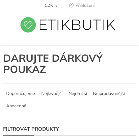
Přejít
CZK
Přihlášení
na
obsah
DARUJTE DÁRKOVÝ
POUKAZ
Ř
a
Doporučujeme
Nejlevnější
Nejdražší
Nejprodávanější
z
e
Abecedně
n
í
p
r