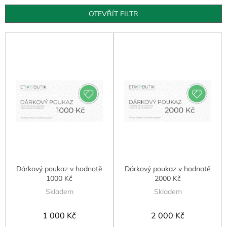
o
d
OTEVŘÍT FILTR
u
k
V
t
ý
ů
p
i
s
p
r
o
d
u
k
t
Dárkový poukaz v hodnotě
Dárkový poukaz v hodnotě
ů
1000 Kč
2000 Kč
Skladem
Skladem
1 000 Kč
2 000 Kč