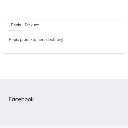
Popis
Diskuze
Popis produktu není dostupný
Z
á
p
Facebook
a
t
í