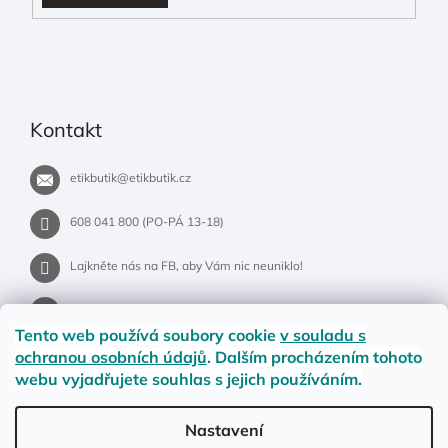
Kontakt
etikbutik
@
etikbutik.cz
608 041 800 (PO-PÁ 13-18)
Lajkněte nás na FB, aby Vám nic neuniklo!
etikbutik.cz
Tento web používá soubory cookie
v souladu s
ochranou osobních údajů
. Dalším procházením tohoto
webu vyjadřujete souhlas s jejich používáním.
Příběh EtikButiku
Vše o nákupu
Dostupnost zboží
Nastavení
Materiály a velikosti
Jak na vrácení nebo reklamaci?