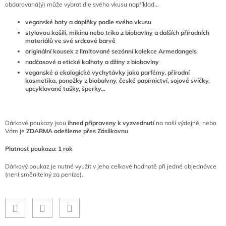
obdarovaná(ý) může vybrat dle svého vkusu například...
veganské boty
a doplňky
podle svého vkusu
stylovou košili, mikinu nebo triko z biobavlny a dalších přírodních
materiálů ve své srdcové barvě
originální kousek z limitované sezónní kolekce Armedangels
nadčasové a etické kalhoty a džíny z biobavlny
veganské a ekologické vychytávky jako parfémy, přírodní
kosmetika, ponožky z biobalvny, české papírnictví, sojové svíčky,
upcyklované tašky, šperky…
Dárkové poukazy jsou
ihned připraveny k vyzvednutí
na naší výdejně, nebo
Vám je
ZDARMA odešleme přes Zásilkovnu
.
Platnost poukazu: 1 rok
Dárkový poukaz je nutné využít v jeho celkové hodnotě při jedné objednávce
(není směnitelný za peníze).