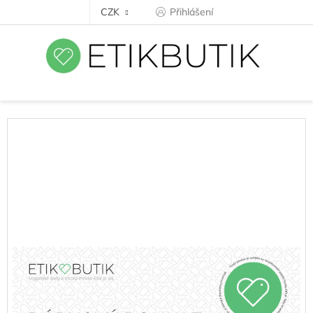
Přejít
CZK
Přihlášení
na
obsah