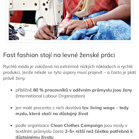
Fast fashion stojí na levné ženské práci
Rychlá móda je založená na extrémně nízkých nákladech a rychlé
produkci. Jenže někde se tyto úspory musí projevit – a často je platí
právě ženy.
přibližně
80 % pracovníků v oděvním průmyslu jsou ženy
(International Labour Organization)
jen malé procento z nich dostává
tzv. living wage – tedy
mzdu, která stačí na důstojný život
podle organizace
Clean Clothes Campaign
jsou mzdy v
textilním průmyslu často
2–5× nižší než částka potřebná k
důstojnému životu