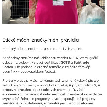
Etické módní značky mění pravidla
Podobný přístup najdeme i u našich etických značek.
Za všechny zmíníme naši oblíbenou značku
MELA
, která vyrábí
oblečení z biobavlny s dvojí certifikací:
GOTS a Fairtrade
Cotton.
Tím podporuje drobné farmáře a zajišťuje férovější
podmínky v dodavatelském řetězci.
Pro ženy pracující v těchto komunitách znamená takový přístup
velmi konkrétní změny – například
stabilnější příjem, zdravľější
pracovní prostředí (bez toxických chemikálií), větší
ekonomickou nezávislost nebo možnost investovat do vzdělání
svých dětí
. Fairtrade programy navíc podporují také
projekty
zaměřené na vzdělávání, zdravotní péči nebo posilování