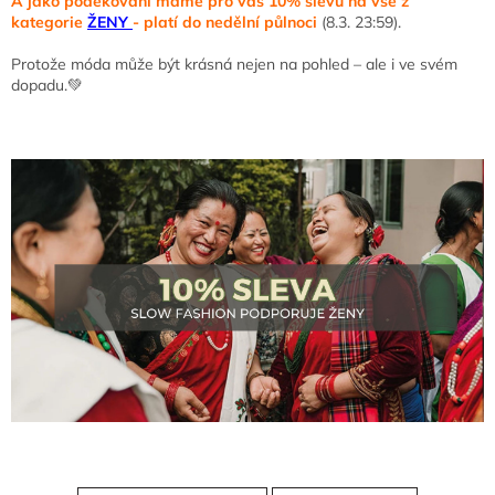
A jako poděkování máme pro vás 10% slevu na vše z
kategorie
ŽENY
- platí do nedělní půlnoci
(8.3. 23:59).
Protože móda může být krásná nejen na pohled – ale i ve svém
dopadu.💚