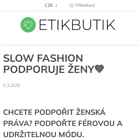
Přejít
CZK
Přihlášení
na
obsah
SLOW FASHION
PODPORUJE ŽENY💚
5.3.2026
CHCETE PODPOŘIT ŽENSKÁ
PRÁVA? PODPOŘTE FÉROVOU A
UDRŽITELNOU MÓDU.