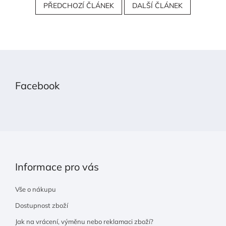
PŘEDCHOZÍ ČLÁNEK
DALŠÍ ČLÁNEK
Z
á
p
Facebook
a
t
í
Informace pro vás
Vše o nákupu
Dostupnost zboží
Jak na vrácení, výměnu nebo reklamaci zboží?