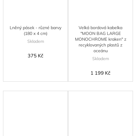
Lněný pásek - různé barvy
Velká bordová kabelka
(180 x 4 cm)
"MOON BAG LARGE
MONOCHROME kraken" z
Skladem
recyklovaných plastů z
oceánu
375 Kč
Skladem
1 199 Kč