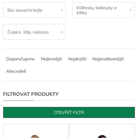
Kšiltovky, klobouky a
Eko sluneční brýle
šátky
Čepice, šály, rukavice
Ř
a
Doporučujeme
Nejlevnější
Nejdražší
Nejprodávanější
z
e
Abecedně
n
í
p
r
o
d
OTEVŘÍT FILTR
u
k
V
t
ý