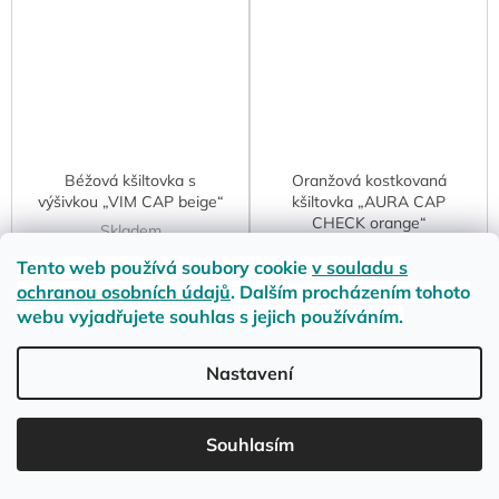
Béžová kšiltovka s
Oranžová kostkovaná
výšivkou „VIM CAP beige“
kšiltovka „AURA CAP
CHECK orange“
Skladem
Skladem
Tento web používá soubory cookie
v souladu s
490 Kč
ochranou osobních údajů
. Dalším procházením tohoto
390 Kč
webu vyjadřujete souhlas s jejich používáním.
Nastavení
LETNÍ DOPRAVA ZDARMA pro objednávky nad 900,- na pobočky
Souhlasím
Zásilkovny. Přejeme krásné léto!☀️