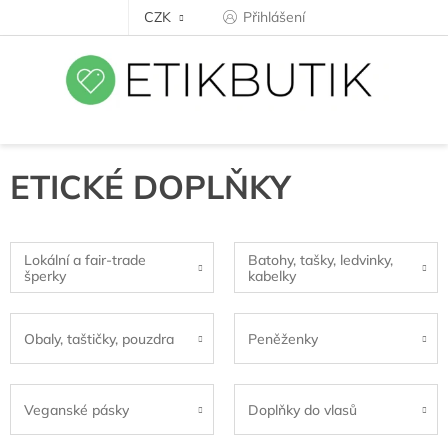
Přejít
CZK
Přihlášení
na
obsah
ETICKÉ DOPLŇKY
Lokální a fair-trade
Batohy, tašky, ledvinky,
šperky
kabelky
Obaly, taštičky, pouzdra
Peněženky
Veganské pásky
Doplňky do vlasů