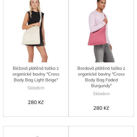
ů
p
i
s
p
r
o
d
u
k
t
Béžová plátěná taška z
Bordová plátěná taška z
ů
organické bavlny "Cross
organické bavlny "Cross
Body Bag Light Beige"
Body Bag Faded
Burgundy"
Skladem
Skladem
280 Kč
280 Kč