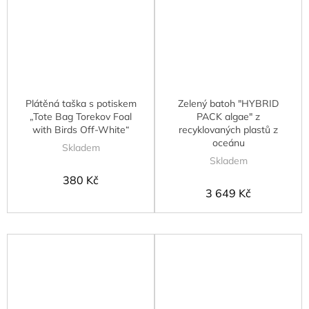
Plátěná taška s potiskem
Zelený batoh "HYBRID
„Tote Bag Torekov Foal
PACK algae" z
with Birds Off-White“
recyklovaných plastů z
oceánu
Skladem
Skladem
380 Kč
3 649 Kč