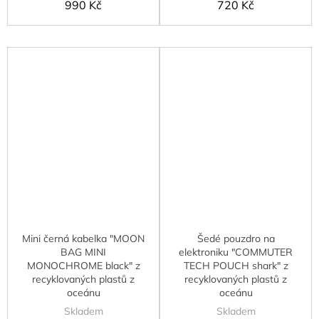
990 Kč
720 Kč
Mini černá kabelka "MOON
Šedé pouzdro na
BAG MINI
elektroniku "COMMUTER
MONOCHROME black" z
TECH POUCH shark" z
recyklovaných plastů z
recyklovaných plastů z
oceánu
oceánu
Skladem
Skladem