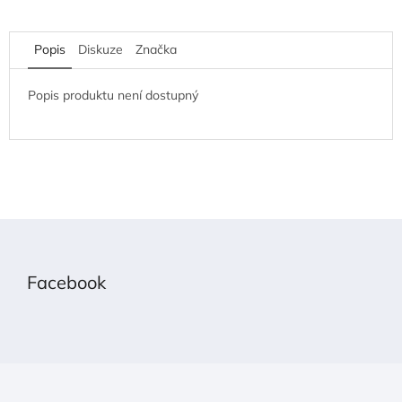
Popis
Diskuze
Značka
Popis produktu není dostupný
Z
á
p
Facebook
a
t
í