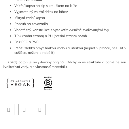
Vnitřní kapsa na zip s kroužkem na klíče
Vyjímatelný vnitřní držák na láhev
Skrytá zadní kapsa
Popruh na zavazadla
Vodotěsný, konstrukce s vysokofrekvenčně svařovanými švy
TPU (zadní strana) a PU (přední strana) potah
Bez PFC a PVC
Péče:
zlehka omýt horkou vodou a utěrkou (neprat v pračce, nesušit v
sušičce, nežehlit, nebělit)
Každý batoh je recyklovaný originál. Odchylky ve struktuře a barvě nejsou
kvalitativní vady, ale vlastností materiálu.