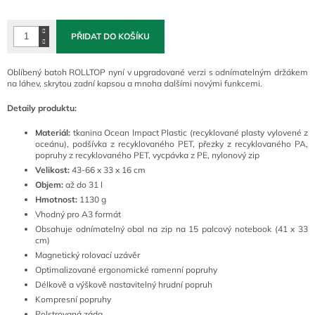
cena:
PŘIDAT DO KOŠÍKU
Oblíbený batoh ROLLTOP nyní v upgradované verzi s odnímatelným držákem
na láhev, skrytou zadní kapsou a mnoha dalšími novými funkcemi.
Detaily produktu:
Materiál:
tkanina Ocean Impact Plastic (recyklované plasty vylovené z
oceánu), podšívka z recyklovaného PET, přezky z recyklovaného PA,
popruhy z recyklovaného PET, vycpávka z PE, nylonový zip
Velikost:
43-66 x 33 x 16 cm
Objem:
až do 31 l
Hmotnost:
1130 g
Vhodný pro A3 formát
Obsahuje odnímatelný obal na zip na 15 palcový notebook (41 x 33
cm)
Magnetický rolovací uzávěr
Optimalizované ergonomické ramenní popruhy
Délkově a výškově nastavitelný hrudní popruh
Kompresní popruhy
Polstrovaná záda