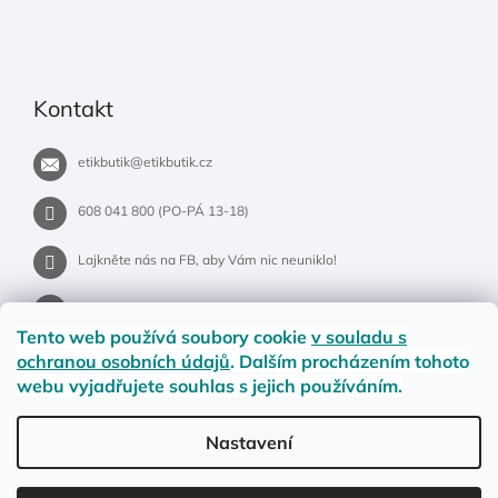
Kontakt
etikbutik
@
etikbutik.cz
608 041 800 (PO-PÁ 13-18)
Lajkněte nás na FB, aby Vám nic neuniklo!
etikbutik.cz
Tento web používá soubory cookie
v souladu s
ochranou osobních údajů
. Dalším procházením tohoto
webu vyjadřujete souhlas s jejich používáním.
Příběh EtikButiku
Vše o nákupu
Dostupnost zboží
Nastavení
Materiály a velikosti
Jak na vrácení nebo reklamaci?
Obchodní podmínky
Ochrana osobních údajů