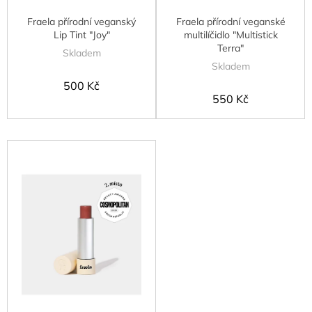
t
Fraela přírodní veganský
Fraela přírodní veganské
ů
Lip Tint "Joy"
multilíčidlo "Multistick
Terra"
Skladem
Skladem
500 Kč
550 Kč