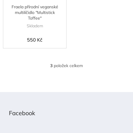
Fraela přírodní veganské
multilíčidlo "Multistick
Toffee"
Skladem
550 Kč
3
položek celkem
O
v
l
á
d
Z
a
á
c
p
Facebook
í
a
p
t
r
í