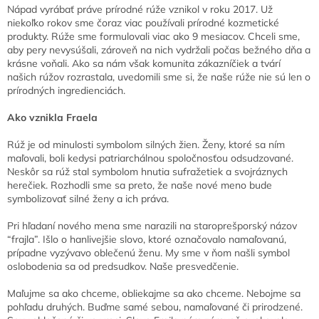
Nápad vyrábať práve prírodné rúže vznikol v roku 2017. Už
niekoľko rokov sme čoraz viac používali prírodné kozmetické
produkty. Rúže sme formulovali viac ako 9 mesiacov. Chceli sme,
aby pery nevysúšali, zároveň na nich vydržali počas bežného dňa a
krásne voňali. Ako sa nám však komunita zákazníčiek a tvárí
našich rúžov rozrastala, uvedomili sme si, že naše rúže nie sú len o
prírodných ingredienciách.
Ako vznikla Fraela
Rúž je od minulosti symbolom silných žien. Ženy, ktoré sa ním
maľovali, boli kedysi patriarchálnou spoločnosťou odsudzované.
Neskôr sa rúž stal symbolom hnutia sufražetiek a svojráznych
herečiek. Rozhodli sme sa preto, že naše nové meno bude
symbolizovať silné ženy a ich práva.
Pri hľadaní nového mena sme narazili na staroprešporský názov
“frajla”. Išlo o hanlivejšie slovo, ktoré označovalo namaľovanú,
prípadne vyzývavo oblečenú ženu. My sme v ňom našli symbol
oslobodenia sa od predsudkov. Naše presvedčenie.
Maľujme sa ako chceme, obliekajme sa ako chceme. Nebojme sa
pohľadu druhých. Buďme samé sebou, namaľované či prirodzené.