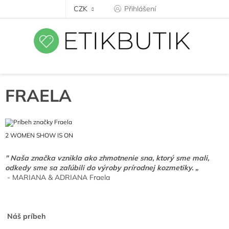
Přejít
CZK
Přihlášení
na
obsah
FRAELA
2 WOMEN SHOW IS ON
" Naša značka vznikla ako zhmotnenie sna, ktorý sme mali,
odkedy sme sa zaľúbili do výroby prírodnej kozmetiky.
„
- MARIANA & ADRIANA Fraela
Náš príbeh