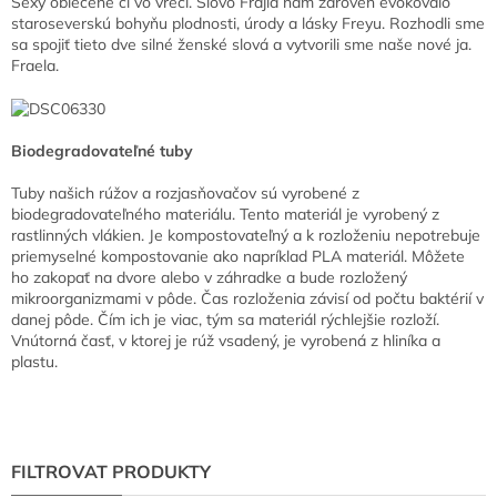
Sexy oblečené či vo vreci. Slovo Frajla nám zároveň evokovalo
staroseverskú bohyňu plodnosti, úrody a lásky Freyu. Rozhodli sme
sa spojiť tieto dve silné ženské slová a vytvorili sme naše nové ja.
Fraela.
Biodegradovateľné tuby
Tuby našich rúžov a rozjasňovačov sú vyrobené z
biodegradovateľného materiálu. Tento materiál je vyrobený z
rastlinných vlákien. Je kompostovateľný a k rozloženiu nepotrebuje
priemyselné kompostovanie ako napríklad PLA materiál. Môžete
ho zakopať na dvore alebo v záhradke a bude rozložený
mikroorganizmami v pôde. Čas rozloženia závisí od počtu baktérií v
danej pôde. Čím ich je viac, tým sa materiál rýchlejšie rozloží.
Vnútorná časť, v ktorej je rúž vsadený, je vyrobená z hliníka a
plastu.