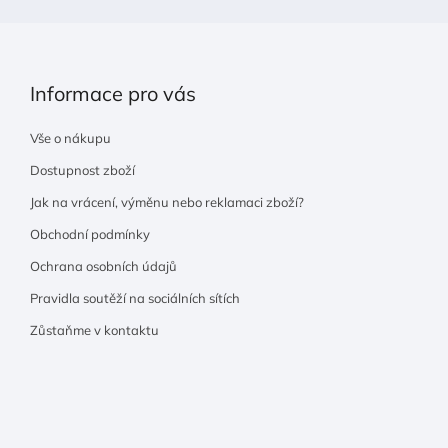
v
k
y
v
ý
Informace pro vás
p
i
Vše o nákupu
s
Dostupnost zboží
u
Jak na vrácení, výměnu nebo reklamaci zboží?
Obchodní podmínky
Ochrana osobních údajů
Pravidla soutěží na sociálních sítích
Zůstaňme v kontaktu