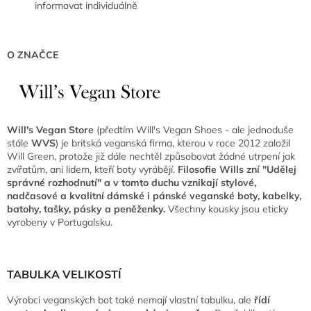
informovat individuálně
O ZNAČCE
Will's Vegan Store
(předtím Will's Vegan Shoes - ale jednoduše
stále
WVS
) je britská veganská firma, kterou v roce 2012 založil
Will Green, protože již dále nechtěl způsobovat žádné utrpení jak
zvířatům, ani lidem, kteří boty vyrábějí.
Filosofie Wills zní "Udělej
správné rozhodnutí" a v tomto duchu vznikají stylové,
nadčasové a kvalitní dámské i pánské veganské boty, kabelky,
batohy, tašky, pásky a peněženky.
Všechny kousky jsou eticky
vyrobeny v Portugalsku.
TABULKA VELIKOSTÍ
Výrobci veganských bot také nemají vlastní tabulku, ale
řídí