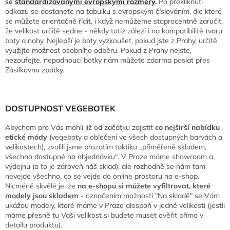
se
standardizovanými evropskými rozměry
.
Po překliknutí
odkazu se dostanete na tabulku s evropským číslováním, dle které
se můžete orientačně řídit, i když nemůžeme stoprocentně zaručit,
že velikost určitě sedne - někdy totiž záleží i na kompatibilitě tvaru
boty a nohy. Nejlepší je boty vyzkoušet, pokud jste z Prahy, určitě
využijte možnost osobního odběru. Pokud z Prahy nejste,
nezoufejte, nepadnoucí botky nám můžete zdarma poslat přes
Zásilkovnu zpátky.
DOSTUPNOST VEGEBOTEK
Abychom pro Vás mohli již od začátku zajistit
co nejširší nabídku
etické módy
(vegeboty a oblečení ve všech dostupných barvách a
velikostech), zvolili jsme prozatím taktiku „přiměřeně skladem,
všechno dostupné na objednávku“. V Praze máme showroom a
výdejnu (a to je zároveň náš sklad), ale rozhodně se nám tam
nevejde všechno, co se vejde do online prostoru na e-shop.
Nicméně skvělé je, že
na e-shopu si můžete vyfiltrovat, které
modely jsou skladem
- označením možnosti "Na skladě" se Vám
ukážou modely, které máme v Praze alespoň v jedné velikosti (jestli
máme přesně tu Vaši velikost si budete muset ověřit přímo v
detailu produktu).