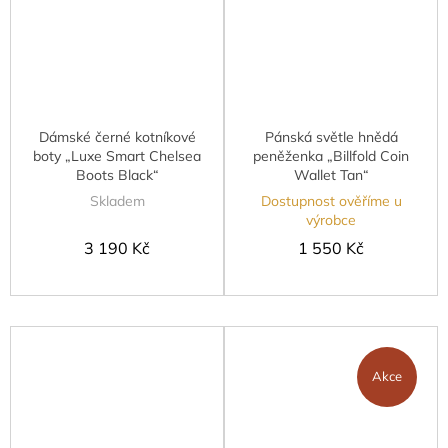
Dámské černé kotníkové
Pánská světle hnědá
boty „Luxe Smart Chelsea
peněženka „Billfold Coin
Boots Black“
Wallet Tan“
Skladem
Dostupnost ověříme u
výrobce
3 190 Kč
1 550 Kč
Akce