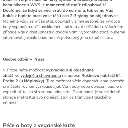
komunikace s WVS je momentálně tudíž zdlouhavější.
Doufáme, že když se věci vrátí do normálu, tak se
na Váš
balíček budete moci zase těšit cca 2-3 týdny po objednávce
.
Nicméně vždy se může stát, obzvlášť v zimní sezóně, že výrobce
boty vyprodá a další naskladnění může trvat delší dobu. V každém
případě Vás o dostupnosti a dodání Vámi vybraného zboží budeme
informovat, jakmile budeme mít potvrzený jeho aktuální stav.
Osobní odběr v Praze
V Praze máte možnost
vyzvednout si objednané
zboží
ve
výdejně a showroomu
na adrese
Rašínovo nábřeží 54,
Praha 2 (u Náplavky).
Tuto možnost vřele doporučujeme, protože
si můžete rovnou
vyzkoušet, jak Vám boty nebo oblečení padne a
zaplatit až to, co si s sebou odnesete. Dostupnost je velmi dobrá -
stanice metra Karlovo náměstí, stanice tramvaje Palackého
náměstí.
Péče o boty z veganské kůže