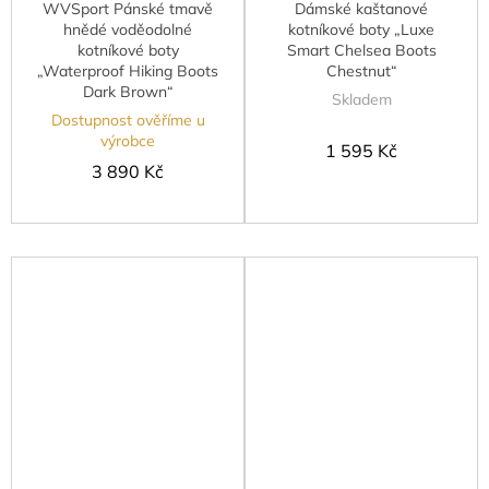
WVSport Pánské tmavě
Dámské kaštanové
hnědé voděodolné
kotníkové boty „Luxe
kotníkové boty
Smart Chelsea Boots
„Waterproof Hiking Boots
Chestnut“
Dark Brown“
Skladem
Dostupnost ověříme u
výrobce
1 595 Kč
3 890 Kč