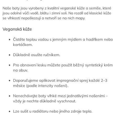
Naše boty jsou vyrobeny z kvalitní veganské kůže a semiše, které
jsou odolné vůči vodě, blátu i zimní soli. Na rozdíl od klasické kůže
se vlhkostí nepoškozují a netvoří se na nich mapy.
Veganská kůže
Čistěte teplou vodou s jemným mýdlem a hadříkem nebo
kartáčkem.
Důkladně osušte ručníkem.
Pro obnovení lesku můžete použít běžný syntetický krém
na obuv.
Doporučujeme aplikovat impregnační sprej každé 2–3
měsíce (podle intenzity nošení).
Nenechávejte boty vlhké mezi jednotlivými nošeními –
vždy je nechte důkladně vyschnout.
Lze sušit u radiátoru nebo jiného zdroje tepla.