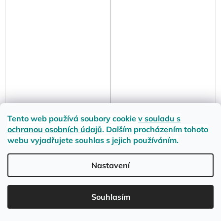
Tento web používá soubory cookie
v souladu s
WVSport Dámské tmavě
Černý pásek „Classic
ochranou osobních údajů
. Dalším procházením tohoto
hnědé voděodolné
3,5cm Belt Black“
webu vyjadřujete souhlas s jejich používáním.
kotníkové boty
Skladem
„Waterproof Hiking Boots
Dark Brown“
Nastavení
1 380 Kč
Dostupnost ověříme u
výrobce
3 890 Kč
LETNÍ DOPRAVA ZDARMA pro objednávky nad 900,- na pobočky
Souhlasím
Zásilkovny. Přejeme krásné léto!☀️