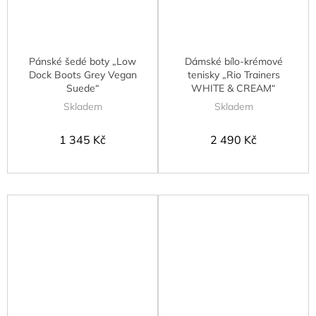
Pánské šedé boty „Low
Dámské bílo-krémové
Dock Boots Grey Vegan
tenisky „Rio Trainers
Suede“
WHITE & CREAM“
Skladem
Skladem
1 345 Kč
2 490 Kč