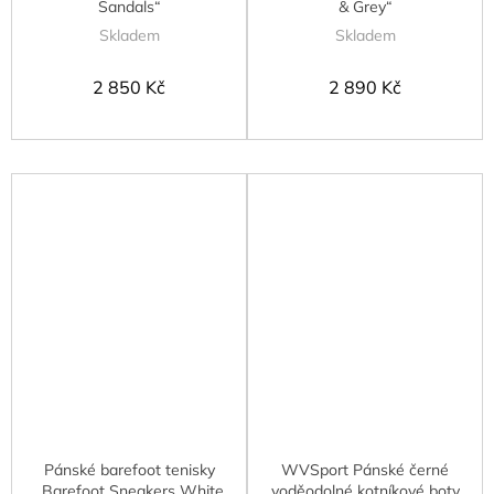
Sandals“
& Grey“
Skladem
Skladem
2 850 Kč
2 890 Kč
Pánské barefoot tenisky
WVSport Pánské černé
„Barefoot Sneakers White
voděodolné kotníkové boty