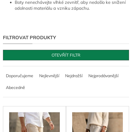
Boty nenechávejte vlhké zevnitř, aby nedošlo ke snížení
odolnosti materiálu a vzniku zápachu.
OTEVŘÍT FILTR
Ř
a
Doporučujeme
Nejlevnější
Nejdražší
Nejprodávanější
z
e
Abecedně
n
í
p
V
r
ý
o
p
d
i