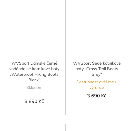
WVSport Dámské černé
WVSport Šedé kotníkové
voděodolné kotníkové boty
boty „Cross Trail Boots
„Waterproof Hiking Boots
Grey“
Black“
Dostupnost ověříme u
Skladem
výrobce
3 690 Kč
3 890 Kč