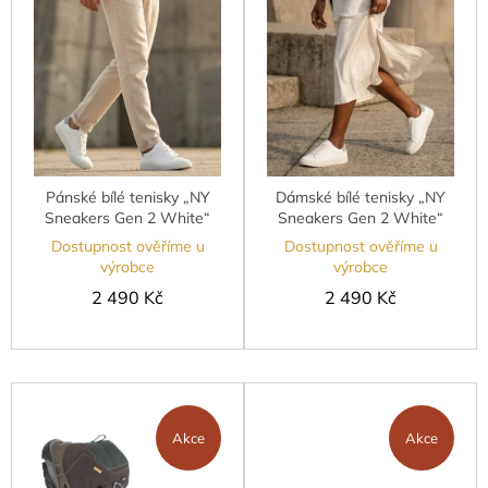
u
s
k
p
t
r
ů
o
d
u
k
t
Pánské bílé tenisky „NY
Dámské bílé tenisky „NY
ů
Sneakers Gen 2 White“
Sneakers Gen 2 White“
Dostupnost ověříme u
Dostupnost ověříme u
výrobce
výrobce
2 490 Kč
2 490 Kč
Akce
Akce