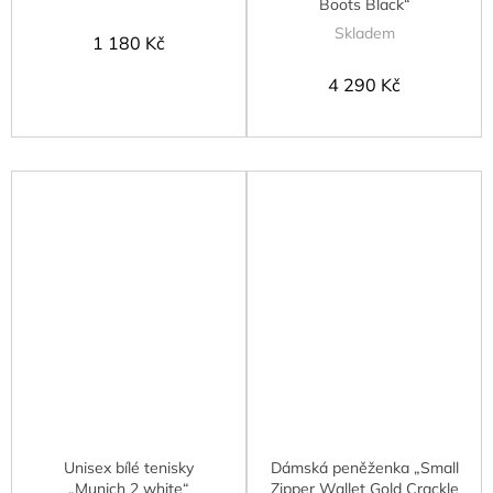
Boots Black“
Skladem
1 180 Kč
4 290 Kč
Unisex bílé tenisky
Dámská peněženka „Small
„Munich 2 white“
Zipper Wallet Gold Crackle