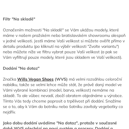
Filtr "Na skladě"
Označením možnosti "Na skladě" se Vám ukážou modely, které
máme v našem pražském nebo bratislavském showroomu alespoň
v jedné velikosti. Jestli máme Vaši velikost si můžete ověřit přímo v
detailu produktu (po kliknutí na výběr velikosti "Zvolte variantu")
nebo můžete níže ve filtru vybrat pouze Vaši velikost (a pak se
Vám vyfiltrují pouze modely, které jsou skladem ve Vaší velikosti).
Dodání "Na dotaz"
Značka
Wills Vegan Shoes
(WVS)
má velmi rozsáhlou celoroční
nabídku, takže se velmi lehce může stát, že právě daný model ve
Vámi vybrané kombinaci (model, barva, velikost) nemáme na
skladě. To ale vůbec nevadí, zboží obratem objednáme u výrobce.
Tímto Vás tedy chceme poprosit o trpělivost při dodání. Snažíme
se o to, aby k Vám do botníku nebo šatníku zavítaly vegebotky co
nejdřív.
Jako dobu dodání uvádíme "Na dotaz", protože v současné
době WVS přechází na nový systém a procesy. Dodání a