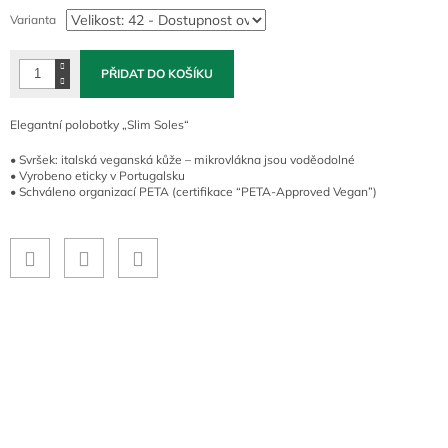
cena:
Varianta
PŘIDAT DO KOŠÍKU
Elegantní polobotky „Slim Soles“
• Svršek: italská veganská kůže – mikrovlákna jsou voděodolné
• Vyrobeno eticky v Portugalsku
• Schváleno organizací PETA (certifikace “PETA-Approved Vegan”)