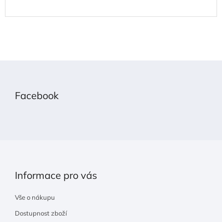
Z
á
p
Facebook
a
t
í
Informace pro vás
Vše o nákupu
Dostupnost zboží