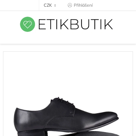
Přejít
CZK
Přihlášení
na
obsah