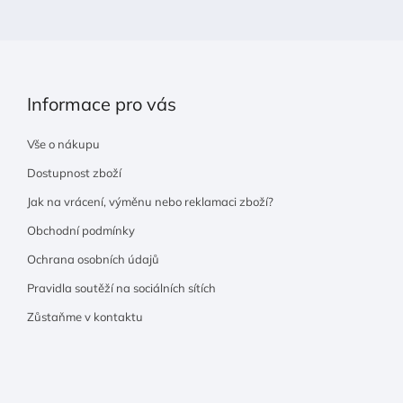
v
k
y
v
ý
Informace pro vás
p
i
Vše o nákupu
s
u
Dostupnost zboží
Jak na vrácení, výměnu nebo reklamaci zboží?
Obchodní podmínky
Ochrana osobních údajů
Pravidla soutěží na sociálních sítích
Zůstaňme v kontaktu