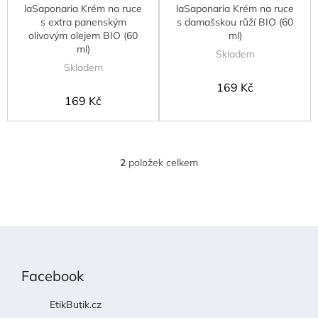
laSaponaria Krém na ruce
laSaponaria Krém na ruce
ů
s extra panenským
s damašskou růží BIO (60
olivovým olejem BIO (60
ml)
ml)
Skladem
Skladem
169 Kč
169 Kč
2
položek celkem
O
v
l
á
d
Z
a
á
c
p
Facebook
í
a
p
t
EtikButik.cz
r
í