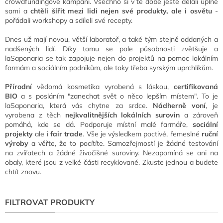
crowdfundingové kampani. Všechno si v té době ještě dělali úplně
sami a
chtěli šířit mezi lidi nejen své produkty, ale i osvětu
-
pořádali workshopy a sdíleli své recepty.
Dnes už mají novou, větší laboratoř, a také tým stejně oddaných a
nadšených lidí. Díky tomu se pole působnosti zvětšuje a
laSaponaria se tak zapojuje nejen do projektů na pomoc lokálním
farmám a sociálním podnikům, ale taky třeba syrským uprchlíkům.
Přírodní
vědomá kosmetika vyrobená s láskou,
certifikovaná
BIO
a s posláním "zanechat svět o něco lepším místem". To je
laSaponaria, která vás chytne za srdce.
Nádherně voní
, je
vyrobena z těch
nejkvalitnějších lokálních surovin
a zároveň
pomáhá, kde se dá. Podporuje místní malé farmáře,
sociální
projekty
ale i
fair trade
. Vše je výsledkem poctivé, řemeslné
ruční
výroby
a věřte, že to pocítíte. Samozřejmostí je žádné testování
na zvířatech a žádné živočišné suroviny. Nezapomíná se ani na
obaly, které jsou z velké části recyklované. Zkuste jednou a budete
chtít znovu.