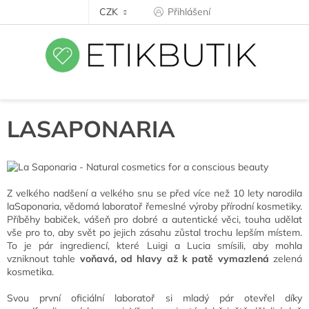
Přejít
CZK
Přihlášení
na
obsah
LASAPONARIA
Z velkého nadšení a velkého snu se před více než 10 lety narodila
laSaponaria, vědomá laboratoř řemeslné výroby přírodní kosmetiky.
Příběhy babiček, vášeň pro dobré a autentické věci, touha udělat
vše pro to, aby svět po jejich zásahu zůstal trochu lepším místem.
To je pár ingrediencí, které Luigi a Lucia smísili, aby mohla
vzniknout tahle
voňavá, od hlavy až k patě vymazlená
zelená
kosmetika.
Svou první oficiální laboratoř si mladý pár otevřel díky