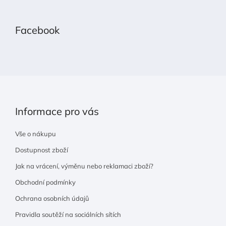
á
p
Facebook
a
t
í
Informace pro vás
Vše o nákupu
Dostupnost zboží
Jak na vrácení, výměnu nebo reklamaci zboží?
Obchodní podmínky
Ochrana osobních údajů
Pravidla soutěží na sociálních sítích