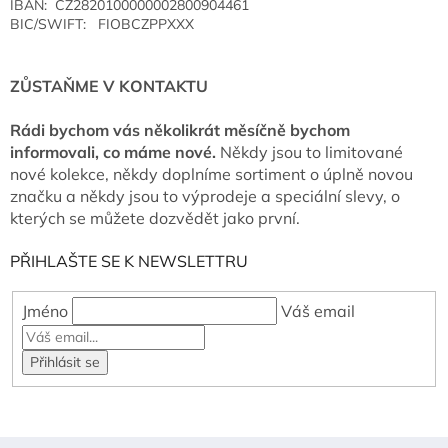
IBAN: CZ2820100000002800904461
BIC/SWIFT: FIOBCZPPXXX
ZŮSTAŇME V KONTAKTU
Rádi bychom vás několikrát měsíčně bychom
informovali, co máme nové.
Někdy jsou to limitované
nové kolekce, někdy doplníme sortiment o úplně novou
značku a někdy jsou to výprodeje a speciální slevy, o
kterých se můžete dozvědět jako první.
PŘIHLAŠTE SE K NEWSLETTRU
Jméno
Váš email
Z