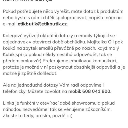
Pokud potřebujete něco vyřešit, máte dotaz k produktům
nebo byste s námi chtěli spolupracovat, napište nám
na
e-mail
etikbutik@etikbutik.cz
.
Kolegové vyřizují aktuální dotazy a emaily týkající se
objednávek v otevírací době obchůdku. Majitelka Oli pak
kouká na zbytek emailů převážně po nocích, když malý
Kubík spí (a pokud někdy nestíhá odpovědět, tak se
předem omlouvá:) Preferujeme emailovou komunikaci,
protože je možné v ní poskytnout obsáhlejší odpovědi a je
možné ji zpětně dohledat.
Ale na jednoduché dotazy Vám rádi odpovíme i
telefonicky. Můžete zavolat na
mobil
: 608 041 800.
Linka je funkční v otevírací době showroomu a pokud
náhodou nezvedáme, tak se věnujeme zákazníkům.
Zkuste to tedy, prosím, později. :)
________________________________