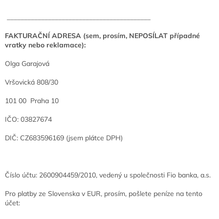
__________________________________________
FAKTURAČNÍ ADRESA (sem, prosím, NEPOSÍLAT případné
vratky nebo reklamace):
Olga Garajová
Vršovická 808/30
101 00 Praha 10
IČO: 03827674
DIČ: CZ683596169 (j
sem plátce DPH)
Číslo účtu: 2600904459/2010, vedený u společnosti Fio banka, a.s.
Pro platby ze Slovenska v EUR, prosím, pošlete peníze na tento
účet: