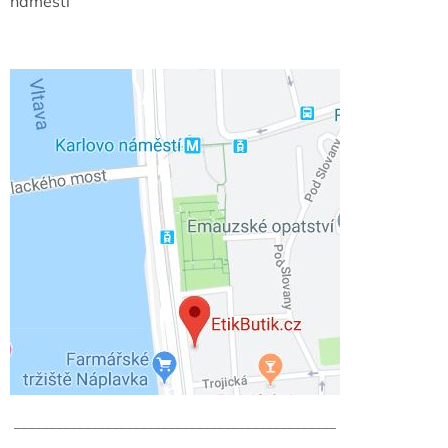
náměstí
______________________________________________