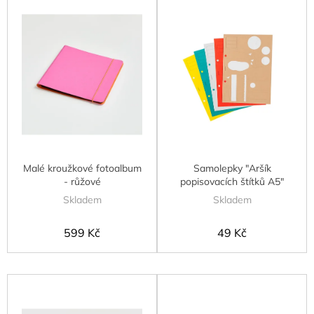
ý
o
p
d
i
u
s
k
p
t
r
ů
o
d
u
k
t
Malé kroužkové fotoalbum
Samolepky "Aršík
ů
- růžové
popisovacích štítků A5"
Skladem
Skladem
599 Kč
49 Kč