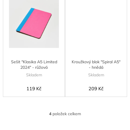
Sešit "Klasika A5 Limited
Kroužkový blok "Spiral A5"
2024" - růžová
- hnědá
Skladem
Skladem
119 Kč
209 Kč
4
položek celkem
O
v
l