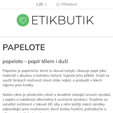
Přejít
CZK
Přihlášení
na
obsah
PAPELOTE
papelote – papír tělem i duší
Papelote je papírnictví, které tu dosud nebylo. Ukazuje papír jako
materiál s dlouhou a bohatou historií. Vypráví jeho příběh. Snaží se
využít širokých možností, které stále nabízí, a probudit v lidech
zájem
o jeho kvality.
Naším cílem je především oživit a zkvalitnit stávající úroveň výrobků
z papíru a nabídnout alternativy
k současné
produkci. Snažíme se
vytvářet sortiment v takové šíři, aby v něm každý nalezl výrobky
odpovídající jeho možnostem, které budou funkční, jednoduché a