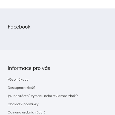
á
d
Z
a
á
c
p
Facebook
í
a
p
t
r
í
v
k
y
v
ý
Informace pro vás
p
i
Vše o nákupu
s
Dostupnost zboží
u
Jak na vrácení, výměnu nebo reklamaci zboží?
Obchodní podmínky
Ochrana osobních údajů