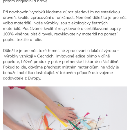
přitom originální a hravé.
Při navrhování výrobků klademe důraz především na estetickou
úroveň, kvalitu zpracování a funkčnost. Neméně důležitá je pro nás
volba materiálů. Naše výrobky jsou z ekologicky šetrných
materiálů. Používáme kvalitní recyklované a certifikované papíry,
100% vlněnou plsť či tyvek, recyklovatelný materiál na pomezí
papíru, textilie a fólie.
Důležité je pro nás také řemeslné zpracování a lokální výroba –
výrobky vznikají v Čechách, limitované edice přímo v dílně
papelote, běžné produkty pak v partnerské tiskárně a šicí dílně.
Pokud to jde, dáváme přednost místním materiálům, ne vždy je
bohužel nabídka dostačující. V takovém případě oslovujeme
dodavatele
z Evropy.