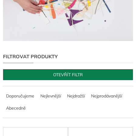
OTEVŘÍT FILTR
Ř
a
Doporučujeme
Nejlevnější
Nejdražší
Nejprodávanější
z
e
Abecedně
n
í
p
V
r