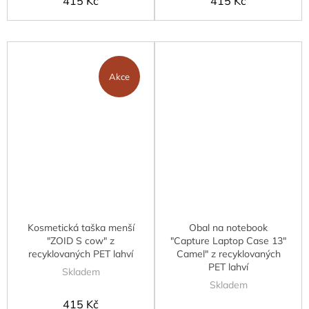
415 Kč
415 Kč
Akce
Kosmetická taška menší
Obal na notebook
"ZOID S cow" z
"Capture Laptop Case 13"
recyklovaných PET lahví
Camel" z recyklovaných
PET lahví
Skladem
Skladem
415 Kč