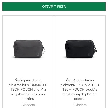
o
d
OTEVŘÍT FILTR
u
k
V
t
ý
ů
p
i
s
p
r
o
d
u
k
t
Šedé pouzdro na
Černé pouzdro na
ů
elektroniku "COMMUTER
elektroniku "COMMUTER
TECH POUCH shark" z
TECH POUCH black" z
recyklovaných plastů z
recyklovaných plastů z
oceánu
oceánu
Skladem
Skladem