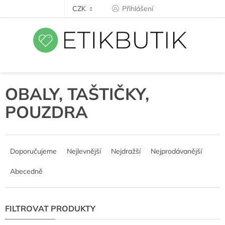
Přejít
CZK
Přihlášení
na
obsah
OBALY, TAŠTIČKY,
POUZDRA
Ř
a
Doporučujeme
Nejlevnější
Nejdražší
Nejprodávanější
z
e
Abecedně
n
í
p
r