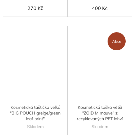
270 Kč
400 Kč
Akce
Kosmetická taštička velká
Kosmetická taška větší
"BIG POUCH greige/green
"ZOID M mauve" z
leaf print"
recyklovaných PET lahví
Skladem
Skladem