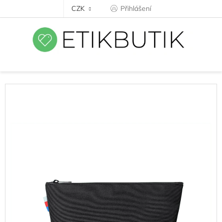
Přejít
CZK
Přihlášení
na
obsah