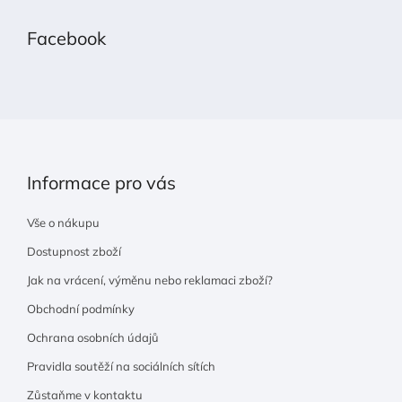
á
p
Facebook
a
t
í
Informace pro vás
Vše o nákupu
Dostupnost zboží
Jak na vrácení, výměnu nebo reklamaci zboží?
Obchodní podmínky
Ochrana osobních údajů
Pravidla soutěží na sociálních sítích
Zůstaňme v kontaktu