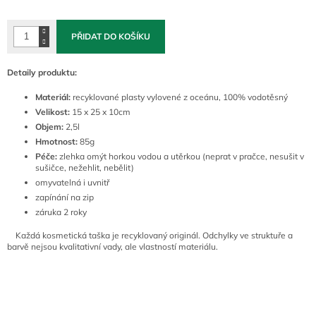
cena:
PŘIDAT DO KOŠÍKU
Detaily produktu:
Materiál:
recyklované plasty vylovené z oceánu, 100% vodotěsný
Velikost:
15 x 25 x 10cm
Objem:
2,5l
Hmotnost:
85g
Péče:
zlehka omýt horkou vodou a utěrkou (neprat v pračce, nesušit v
sušičce, nežehlit, nebělit)
omyvatelná i uvnitř
zapínání na zip
záruka 2 roky
Každá kosmetická taška je recyklovaný originál. Odchylky ve struktuře a
barvě nejsou kvalitativní vady, ale vlastností materiálu.