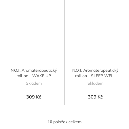
N.O.T. Aromaterapeutický
N.O.T. Aromaterapeutický
roll-on - WAKE UP
roll-on - SLEEP WELL
Skladem
Skladem
309 Kč
309 Kč
10
položek celkem
O