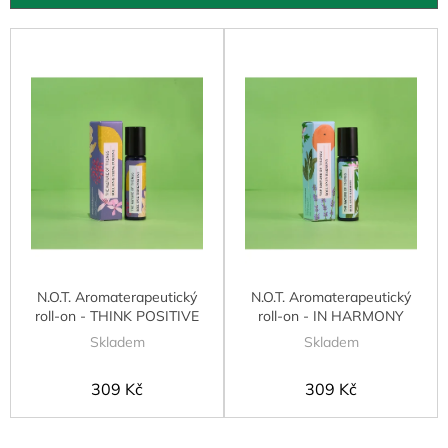
u
k
V
t
ý
ů
p
i
s
p
r
o
d
u
k
t
N.O.T. Aromaterapeutický
N.O.T. Aromaterapeutický
ů
roll-on - THINK POSITIVE
roll-on - IN HARMONY
Skladem
Skladem
309 Kč
309 Kč