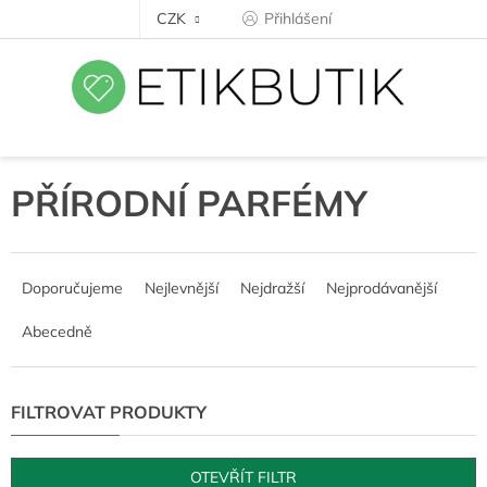
Přejít
CZK
Přihlášení
na
obsah
PŘÍRODNÍ PARFÉMY
Ř
a
Doporučujeme
Nejlevnější
Nejdražší
Nejprodávanější
z
e
Abecedně
n
í
p
r
o
d
OTEVŘÍT FILTR