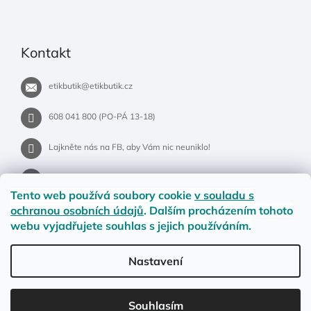
Kontakt
etikbutik
@
etikbutik.cz
608 041 800 (PO-PÁ 13-18)
Lajkněte nás na FB, aby Vám nic neuniklo!
etikbutik.cz
Tento web používá soubory cookie
v souladu s
ochranou osobních údajů
. Dalším procházením tohoto
webu vyjadřujete souhlas s jejich používáním.
Příběh EtikButiku
Vše o nákupu
Dostupnost zboží
Nastavení
Materiály a velikosti
Jak na vrácení nebo reklamaci?
Obchodní podmínky
Ochrana osobních údajů
LETNÍ DOPRAVA ZDARMA pro objednávky nad 900,- na pobočky
Souhlasím