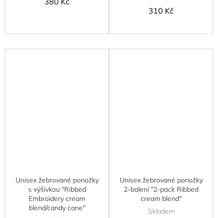
380 Kč
310 Kč
Unisex žebrované ponožky
Unisex žebrované ponožky
s výšivkou "Ribbed
2-balení "2-pack Ribbed
Embroidery cream
cream blend"
blend/candy cane"
Skladem