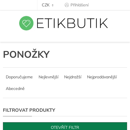
Přejít
CZK
Přihlášení
na
obsah
PONOŽKY
Ř
a
Doporučujeme
Nejlevnější
Nejdražší
Nejprodávanější
z
e
Abecedně
n
í
p
r
o
d
OTEVŘÍT FILTR