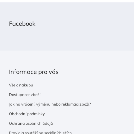
Z
á
p
Facebook
a
t
í
Informace pro vás
Vše o nákupu
Dostupnost zboží
Jak na vrácení, výměnu nebo reklamaci zboží?
Obchodní podmínky
Ochrana osobních údajů
Pravidla soutěží na sociálních sítích