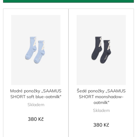
u
k
V
t
ý
ů
p
i
s
p
r
o
d
u
k
t
Modré ponožky „SAAMUS
Šedé ponožky „SAAMUS
ů
SHORT soft blue-oatmilk"
SHORT moonshadow-
oatmilk"
Skladem
Skladem
380 Kč
380 Kč