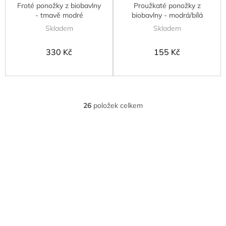
Froté ponožky z biobavlny
Proužkaté ponožky z
- tmavě modré
biobavlny - modrá/bílá
Skladem
Skladem
330 Kč
155 Kč
26
položek celkem
O
v
l
á
d
a
c
í
p
r
v