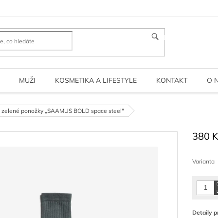
HLEDAT
MUŽI
KOSMETIKA A LIFESTYLE
KONTAKT
O 
 zelené ponožky „SAAMUS BOLD space steel"
380 
Měrná
cena:
Varianta
Detaily p