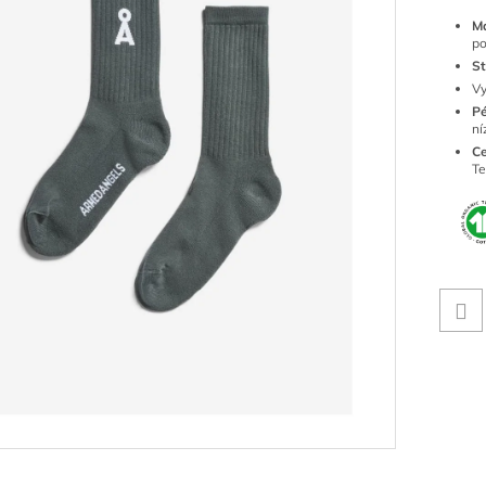
Ma
po
St
Vy
Pé
ní
Ce
Te