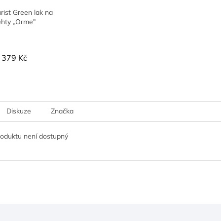
ist Green lak na
ehty „Orme"
379 Kč
Diskuze
Značka
roduktu není dostupný