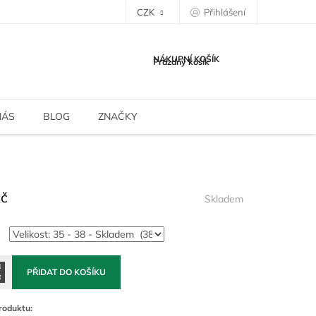
CZK
Přihlášení
NÁKUPNÍ KOŠÍK
Prázdný košík
NÁS
BLOG
ZNAČKY
Kč
Skladem
PŘIDAT DO KOŠÍKU
roduktu: