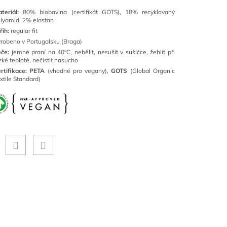
teriál:
80
% biobavlna (certifikát GOTS), 18% recyklovaný
lyamid, 2% elastan
řih:
regular fit
robeno v Portugalsku (Braga)
če:
jemné
praní na 40°C, nebělit, nesušit v sušičce, žehlit při
zké teplotě, nečistit nasucho
rtifikace:
PETA
(vhodné pro vegany),
GOTS
(Global Organic
xtile Standard)