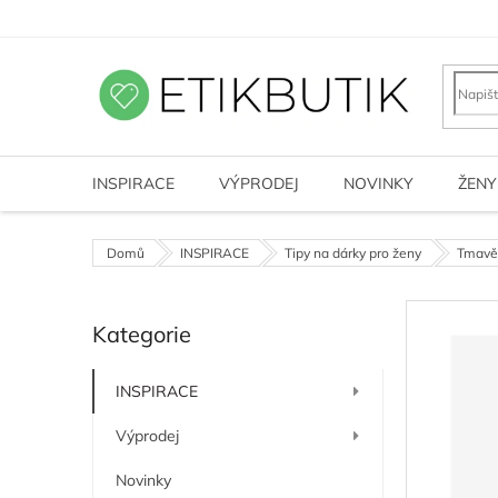
Přejít
na
obsah
INSPIRACE
VÝPRODEJ
NOVINKY
ŽENY
Domů
INSPIRACE
Tipy na dárky pro ženy
Tmavě
P
Kategorie
o
Přeskočit
kategorie
s
t
INSPIRACE
r
a
Výprodej
n
n
Novinky