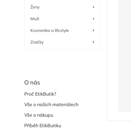
í
Ženy
p
a
Muži
n
e
Kosmetika a lifestyle
l
Značky
O nás
Proč EtikButik?
Vše o našich materiálech
Vše o nákupu
Příběh EtikButiku