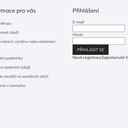
rmace pro vás
Přihlášení
E-mail
nákupu
nost zboží
Heslo
 vrácení, výměnu nebo reklamaci
PŘIHLÁSIT SE
Nová registrace
Zapomenuté h
dní podmínky
a osobních údajů
a soutěží na sociálních sítích
ňme v kontaktu