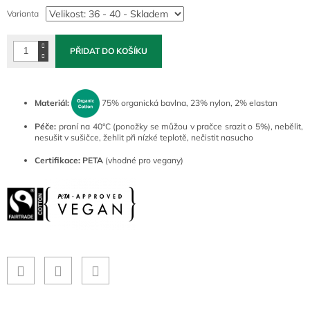
cena:
Varianta
PŘIDAT DO KOŠÍKU
Materiál:
75% organická bavlna, 23% nylon, 2% elastan
Péče:
praní na 40°C (ponožky se můžou v pračce srazit o 5%), nebělit,
nesušit v sušičce, žehlit při nízké teplotě, nečistit nasucho
Certifikace:
PETA
(vhodné pro vegany)