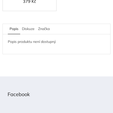
379 Kč
Popis
Diskuze
Značka
Popis produktu není dostupný
Z
á
p
Facebook
a
t
í