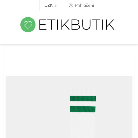
Přejít
CZK
Přihlášení
na
obsah