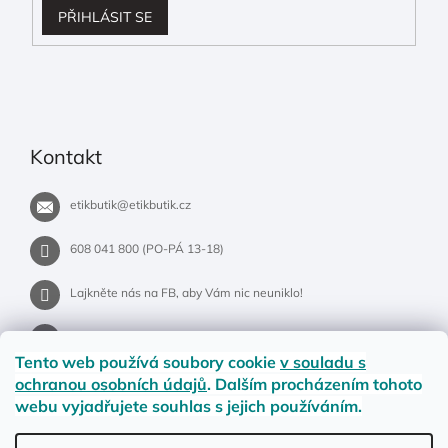
PŘIHLÁSIT SE
Kontakt
etikbutik
@
etikbutik.cz
608 041 800 (PO-PÁ 13-18)
Lajkněte nás na FB, aby Vám nic neuniklo!
etikbutik.cz
Tento web používá soubory cookie
v souladu s
ochranou osobních údajů
. Dalším procházením tohoto
webu vyjadřujete souhlas s jejich používáním.
Příběh EtikButiku
Vše o nákupu
Dostupnost zboží