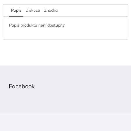
Popis
Diskuze
Značka
Popis produktu není dostupný
Z
á
p
Facebook
a
t
í