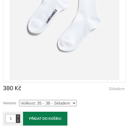
380 Kč
Skladem
Měrná
cena:
Varianta
PŘIDAT DO KOŠÍKU