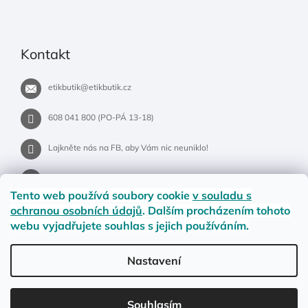
Kontakt
etikbutik
@
etikbutik.cz
608 041 800 (PO-PÁ 13-18)
Lajkněte nás na FB, aby Vám nic neuniklo!
etikbutik.cz
Tento web používá soubory cookie
v souladu s
ochranou osobních údajů
. Dalším procházením tohoto
webu vyjadřujete souhlas s jejich používáním.
Příběh EtikButiku
Vše o nákupu
Dostupnost zboží
Nastavení
Materiály a velikosti
Jak na vrácení nebo reklamaci?
Obchodní podmínky
Ochrana osobních údajů
LETNÍ DOPRAVA ZDARMA pro objednávky nad 900,- na pobočky
Souhlasím