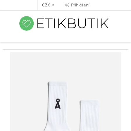
Přejít
CZK
Přihlášení
na
obsah