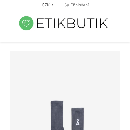
Přejít
CZK
Přihlášení
na
obsah