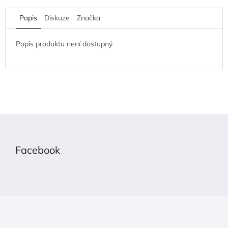
Popis
Diskuze
Značka
Popis produktu není dostupný
Z
á
p
Facebook
a
t
í