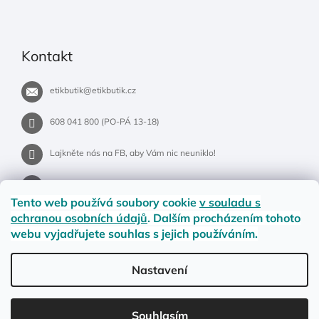
Kontakt
etikbutik
@
etikbutik.cz
608 041 800 (PO-PÁ 13-18)
Lajkněte nás na FB, aby Vám nic neuniklo!
etikbutik.cz
Tento web používá soubory cookie
v souladu s
ochranou osobních údajů
. Dalším procházením tohoto
webu vyjadřujete souhlas s jejich používáním.
Příběh EtikButiku
Vše o nákupu
Dostupnost zboží
Nastavení
Materiály a velikosti
Jak na vrácení nebo reklamaci?
Obchodní podmínky
Ochrana osobních údajů
LETNÍ DOPRAVA ZDARMA pro objednávky nad 900,- na pobočky
Souhlasím