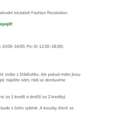
rodní iniciativě Fashion Revolution.
pojit!
 10:00–16:00, Po–St 12:30–18:30).
eré znáte z EtikButiku.
Ale pokud máte jinou
jal, napište nám, rádi se domluvíme
za 1 kredit a dražší za 2 kredity).
bude z čeho vybírat. A kousky, které se