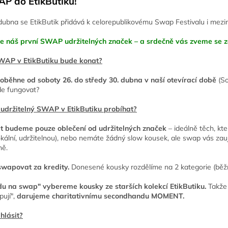
P do EtikButiku!
dubna se EtikButik přidává k celorepublikovému Swap Festivalu i meziná
 náš první SWAP udržitelných značek – a srdečně vás zveme se za
WAP v EtikButiku bude konat?
běhne od soboty 26. do středy 30. dubna v naší otevírací době
(So
de fungovat?
 udržitelný SWAP v EtikButiku probíhat?
 budeme pouze oblečení od udržitelných značek
– ideálně těch, kt
okální, udržitelnou), nebo nemáte žádný slow kousek, ale swap vás zau
ně.
swapovat za kredity.
Donesené kousky rozdělíme na 2 kategorie (běžné 
u na swap" vybereme kousky ze starších kolekcí EtikButiku.
Takže 
ují",
darujeme charitativnímu secondhandu MOMENT.
ihlásit?