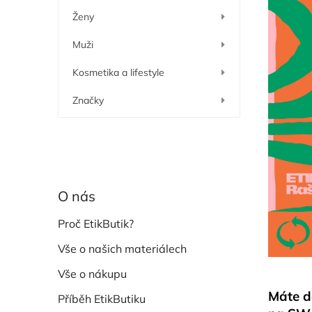
í
Ženy
p
a
Muži
n
e
Kosmetika a lifestyle
l
Značky
O nás
Proč EtikButik?
Vše o našich materiálech
Vše o nákupu
Máte do
Příběh EtikButiku