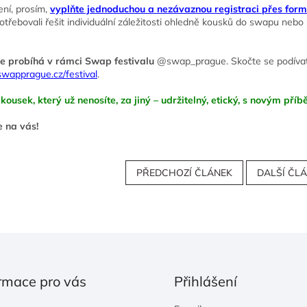
ení, prosím,
vyplňte jednoduchou a nezávaznou registraci přes form
třebovali řešit individuální záležitosti ohledně kousků do swapu nebo
e probíhá v rámci Swap
festivalu
@swap_prague. Skočte se podívat 
apprague.cz/festival
.
ousek, který už nenosíte, za jiný – udržitelný, etický, s novým pří
 na vás!
PŘEDCHOZÍ ČLÁNEK
DALŠÍ ČL
rmace pro vás
Přihlášení