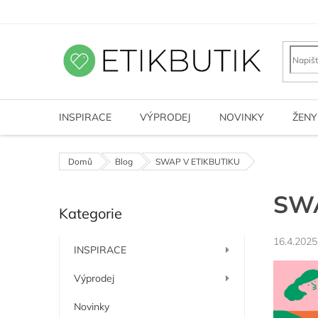
Přejít
na
obsah
INSPIRACE
VÝPRODEJ
NOVINKY
ŽENY
Domů
Blog
SWAP V ETIKBUTIKU
P
SWA
Kategorie
o
Přeskočit
kategorie
s
16.4.2025
t
INSPIRACE
r
a
Výprodej
n
n
Novinky