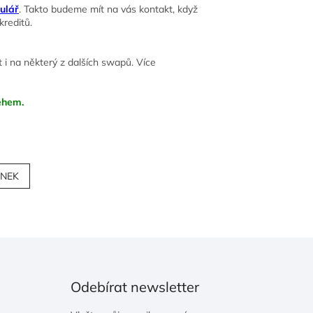
ulář
. Takto budeme mít na vás kontakt, když
 kreditů.
i na některý z dalších
swap
ů. Více
během.
ÁNEK
Odebírat newsletter