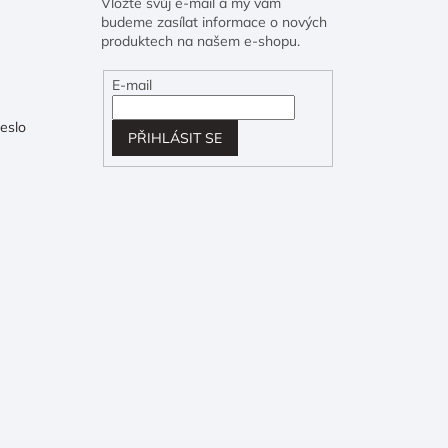
Vložte svůj e-mail a my vám
budeme zasílat informace o nových
produktech na našem e-shopu.
E-mail
eslo
PŘIHLÁSIT SE