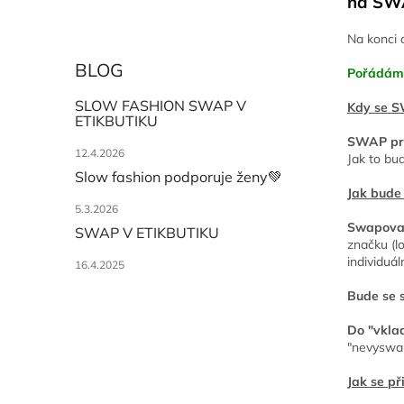
na SWA
Na konci 
BLOG
Pořádáme
SLOW FASHION SWAP V
Kdy se S
ETIKBUTIKU
SWAP pro
12.4.2026
Jak to bu
Slow fashion podporuje ženy💚
Jak bude
5.3.2026
Swapovat
SWAP V ETIKBUTIKU
značku (l
individuál
16.4.2025
Bude se 
Do "vklad
"nevyswap
Jak se př