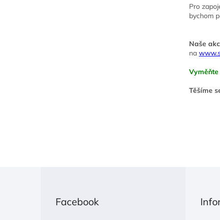
Pro zapoj
bychom po
Naše akc
na
www.sw
Vyměňte k
Těšíme se
Z
á
p
Facebook
Info
a
t