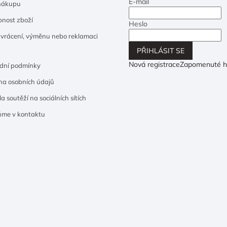
E-mail
nákupu
nost zboží
Heslo
 vrácení, výměnu nebo reklamaci
PŘIHLÁSIT SE
Nová registrace
Zapomenuté h
dní podmínky
a osobních údajů
a soutěží na sociálních sítích
ňme v kontaktu