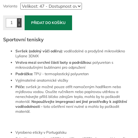
cena:
Varianta
PŘIDAT DO KOŠÍKU
Sportovní tenisky
Svršek (odolný vůči oděru):
voděodolné a prodyšné
mikrovlákno
Lyliane 3DMX
Vrstva mezi svrchní částí boty a podrážkou:
polyuretan s
mikrovzdušnými bublinami pro odpružení
Podrážka:
TPU - termoplastický polyuretan
Vyjímatelné anatomické vložky
Péče:
svršek je možné pouze otřít namočeným hadříkem nebo
mýdlovou vodou. Osušte ručníkem nebo papírovou utěrkou a
nenechávejte příliš blízko zdrojům tepla, mohlo by to poškodit
materiál.
Nepoužívejte impregnaci ani jiné prostředky k zajištění
voděodolnosti -
toto ošetření není nutné a mohlo by poškodit
materiál.
Vyrobeno eticky v Portugalsku