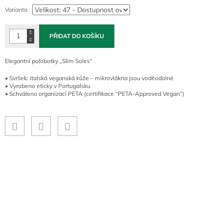
cena:
Varianta
PŘIDAT DO KOŠÍKU
Elegantní polobotky „Slim Soles“
• Svršek: italská veganská kůže – mikrovlákna jsou voděodolné
• Vyrobeno eticky v Portugalsku
• Schváleno organizací PETA (certifikace “PETA-Approved Vegan”)