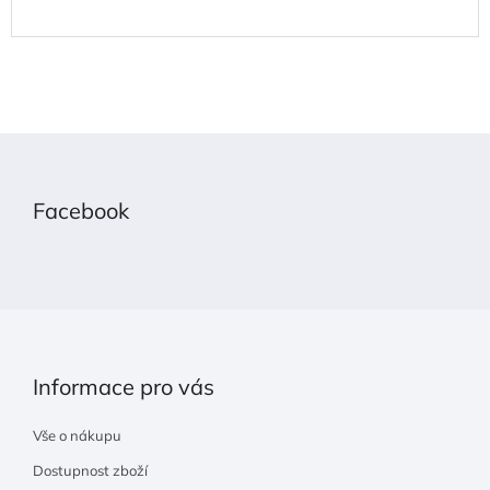
Z
á
p
Facebook
a
t
í
Informace pro vás
Vše o nákupu
Dostupnost zboží