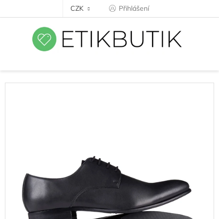
Přejít
CZK
Přihlášení
na
obsah