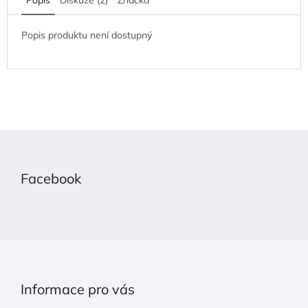
Popis produktu není dostupný
Z
á
p
Facebook
a
t
í
Informace pro vás