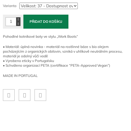
cena:
Varianta
PŘIDAT DO KOŠÍKU
Pohodlné kotníkové boty ve stylu „Work Boots“
• Materiál: úplná novinka - materiál na rostlinné báze s bio olejem
pocházejícím z organických obilovin, vzniká v uhlíkově neutrálním procesu,
materiál je odolný vůči vodě
• Vyrobeno eticky v Portugalsku
• Schváleno organizací PETA (certifikace “PETA-Approved Vegan”)
MADE IN PORTUGAL