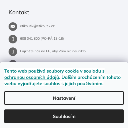
Kontakt
etikbutik
@
etikbutik.cz
608 041 800 (PO-PÁ 13-18)
Lajkněte nás na FB, aby Vám nic neuniklo!
etikbutik.cz
Tento web používá soubory cookie
v souladu s
ochranou osobních údajů
. Dalším procházením tohoto
webu vyjadřujete souhlas s jejich používáním.
Příběh EtikButiku
Vše o nákupu
Dostupnost zboží
Nastavení
Materiály a velikosti
Jak na vrácení nebo reklamaci?
Obchodní podmínky
Ochrana osobních údajů
LETNÍ DOPRAVA ZDARMA pro objednávky nad 900,- na pobočky
Souhlasím
Zásilkovny. Přejeme krásné léto!☀️