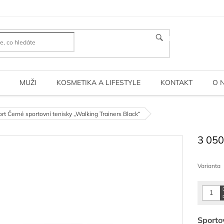
HLEDAT
MUŽI
KOSMETIKA A LIFESTYLE
KONTAKT
O 
t Černé sportovní tenisky „Walking Trainers Black“
3 050
Měrná
cena:
Varianta
Sporto