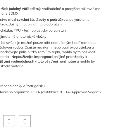
ršek (odolný vůči oděru):
voděodolné a prodyšné
mikrovlákno
yliane 3DMX
stva mezi svrchní částí boty a podrážkou:
polyuretan s
krovzdušnými bublinami pro odpružení
odrážka:
TPU - termoplastický polyuretan
jímatelné anatomické vložky
éče:
svršek je možné pouze otřít namočeným hadříkem nebo
dlovou vodou. Osušte ručníkem nebo papírovou utěrkou a
nechávejte příliš blízko zdrojům tepla, mohlo by to poškodit
teriál.
Nepoužívejte impregnaci ani jiné prostředky k
jištění voděodolnosti -
toto ošetření není nutné a mohlo by
škodit materiál.
robeno eticky v Portugalsku
hváleno organizací PETA (certifikace “PETA-Approved Vegan”)