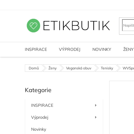
Přejít
na
obsah
INSPIRACE
VÝPRODEJ
NOVINKY
ŽENY
Domů
Ženy
Veganská obuv
Tenisky
WVSpor
P
Kategorie
o
Přeskočit
kategorie
s
t
INSPIRACE
r
a
Výprodej
n
n
Novinky