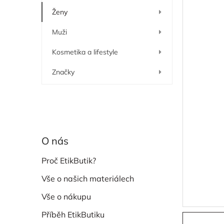
í
Ženy
p
a
Muži
n
e
Kosmetika a lifestyle
l
Značky
O nás
Proč EtikButik?
Vše o našich materiálech
Vše o nákupu
Příběh EtikButiku