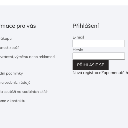
rmace pro vás
Přihlášení
E-mail
nákupu
nost zboží
Heslo
 vrácení, výměnu nebo reklamaci
PŘIHLÁSIT SE
Nová registrace
Zapomenuté h
dní podmínky
a osobních údajů
a soutěží na sociálních sítích
ňme v kontaktu