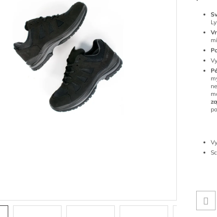
Sv
L
Vr
mi
P
Vy
P
mý
ne
ma
za
po
Vy
Sc