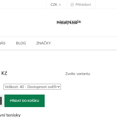
CZK
Přihlášení
NÁKUPNÍ KOŠÍK
Prázdný košík
NÁS
BLOG
ZNAČKY
 Kč
Zvolte variantu
PŘIDAT DO KOŠÍKU
vní tenisky