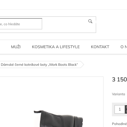
HLEDAT
MUŽI
KOSMETIKA A LIFESTYLE
KONTAKT
O 
Dámské černé kotníkové boty „Work Boots Black“
3 150
Měrná
cena:
Varianta
Pohodlné 