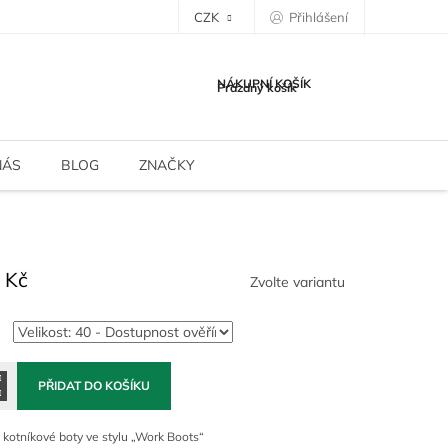
CZK
Přihlášení
NÁKUPNÍ KOŠÍK
Prázdný košík
NÁS
BLOG
ZNAČKY
 Kč
Zvolte variantu
PŘIDAT DO KOŠÍKU
kotníkové boty ve stylu „Work Boots“