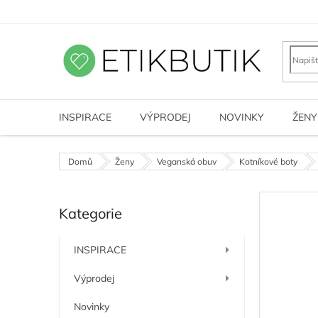
Přejít
na
obsah
INSPIRACE
VÝPRODEJ
NOVINKY
ŽENY
Domů
Ženy
Veganská obuv
Kotníkové boty
P
Kategorie
o
Přeskočit
kategorie
s
t
INSPIRACE
r
a
Výprodej
n
n
Novinky