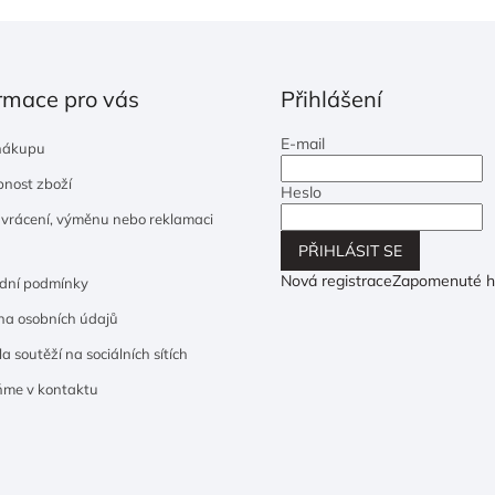
rmace pro vás
Přihlášení
E-mail
nákupu
nost zboží
Heslo
 vrácení, výměnu nebo reklamaci
PŘIHLÁSIT SE
Nová registrace
Zapomenuté h
dní podmínky
a osobních údajů
a soutěží na sociálních sítích
ňme v kontaktu