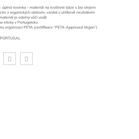
l: úplná novinka - materiál na rostlinné báze s bio olejem
cím z organických obilovin, vzniká v uhlíkově neutrálním
materiál je odolný vůči vodě
o eticky v Portugalsku
no organizací PETA (certifikace “PETA-Approved Vegan”)
 PORTUGAL