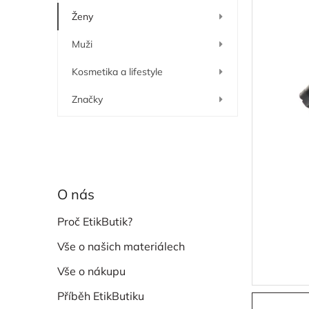
í
Ženy
p
a
Muži
n
e
Kosmetika a lifestyle
l
Značky
O nás
Proč EtikButik?
Vše o našich materiálech
Vše o nákupu
Příběh EtikButiku