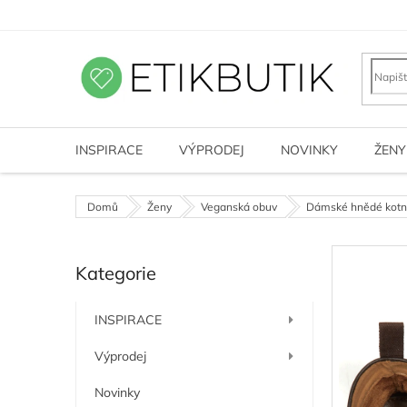
Přejít
na
obsah
INSPIRACE
VÝPRODEJ
NOVINKY
ŽENY
Domů
Ženy
Veganská obuv
Dámské hnědé kotní
P
Kategorie
o
Přeskočit
kategorie
s
t
INSPIRACE
r
a
Výprodej
n
n
Novinky