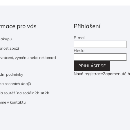
rmace pro vás
Přihlášení
E-mail
nákupu
nost zboží
Heslo
 vrácení, výměnu nebo reklamaci
PŘIHLÁSIT SE
Nová registrace
Zapomenuté h
dní podmínky
a osobních údajů
a soutěží na sociálních sítích
ňme v kontaktu