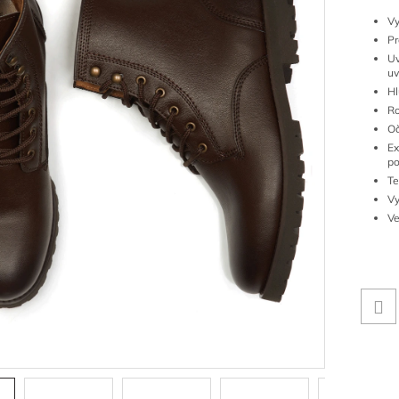
Vy
Pr
Uv
uv
Hl
Ro
Oč
E
po
Te
Vy
V