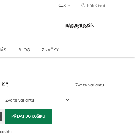
CZK
Přihlášení
NÁKUPNÍ KOŠÍK
Prázdný košík
NÁS
BLOG
ZNAČKY
 Kč
Zvolte variantu
PŘIDAT DO KOŠÍKU
roduktu: