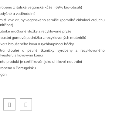
robeno z italské veganské kůže (69% bio-obsah)
odyšné a voděodolné
nitř dva druhy veganského semiše (pomáhá cirkulaci vzduchu
nitř bot)
uboké mačkané vložky z recyklované pryže
bustní gumová podrážka z recyklovaných materiálů
ka z broušeného kovu a rychloupínací háčky
xtra dlouhé a pevné tkaničky vyrobeny z recyklovaného
lyesteru s kovovými konci
nto produkt je certifikován jako uhlíkově neutrální
robeno v Portugalsku
egan