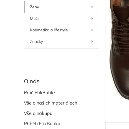
í
Ženy
p
a
Muži
n
e
Kosmetika a lifestyle
l
Značky
O nás
Proč EtikButik?
Vše o našich materiálech
Vše o nákupu
Příběh EtikButiku