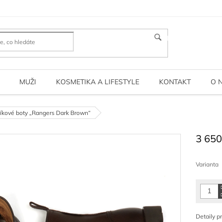
HLEDAT
MUŽI
KOSMETIKA A LIFESTYLE
KONTAKT
O 
kové boty „Rangers Dark Brown“
3 650
Měrná
cena:
Varianta
Detaily p