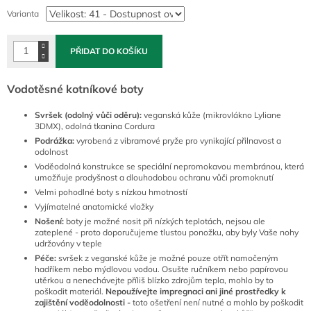
cena:
Varianta
PŘIDAT DO KOŠÍKU
Vodotěsné kotníkové boty
Svršek (odolný vůči oděru):
veganská kůže (mikrovlákno Lyliane
3DMX), odolná tkanina Cordura
Podrážka:
vyrobená z vibramové pryže pro vynikající přilnavost a
odolnost
Voděodolná konstrukce se speciální nepromokavou membránou, která
umožňuje prodyšnost a dlouhodobou ochranu vůči promoknutí
Velmi pohodlné boty s nízkou hmotností
Vyjímatelné anatomické vložky
Nošení:
boty je možné nosit při nízkých teplotách, nejsou ale
zateplené - proto doporučujeme tlustou ponožku, aby byly Vaše nohy
udržovány v teple
Péče:
svršek z veganské kůže je možné pouze otřít namočeným
hadříkem nebo mýdlovou vodou. Osušte ručníkem nebo papírovou
utěrkou a nenechávejte příliš blízko zdrojům tepla, mohlo by to
poškodit materiál.
Nepoužívejte impregnaci ani jiné prostředky k
zajištění voděodolnosti -
toto ošetření není nutné a mohlo by poškodit