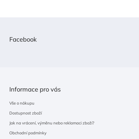
Z
á
p
Facebook
a
t
í
Informace pro vás
Vše o nákupu
Dostupnost zboží
Jak na vrácení, výměnu nebo reklamaci zboží?
Obchodní podmínky