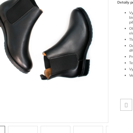
Detaily p
V
b
pě
Ot
el
Tl
O
dř
Pr
Te
Vy
V