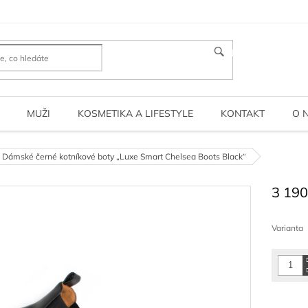
HLEDAT
MUŽI
KOSMETIKA A LIFESTYLE
KONTAKT
O 
Dámské černé kotníkové boty „Luxe Smart Chelsea Boots Black“
3 190
Měrná
cena:
Varianta