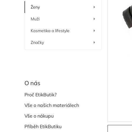
í
Ženy
p
a
Muži
n
e
Kosmetika a lifestyle
l
Značky
O nás
Proč EtikButik?
Vše o našich materiálech
Vše o nákupu
Příběh EtikButiku