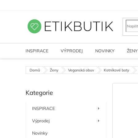
Přejít
na
obsah
INSPIRACE
VÝPRODEJ
NOVINKY
ŽENY
Domů
Ženy
Veganská obuv
Kotníkové boty
P
Kategorie
o
Přeskočit
kategorie
s
t
INSPIRACE
r
a
Výprodej
n
n
Novinky