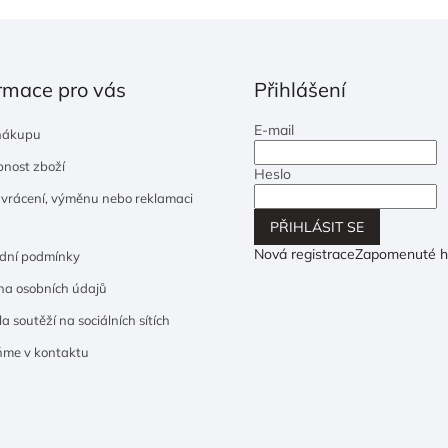
rmace pro vás
Přihlášení
E-mail
nákupu
nost zboží
Heslo
 vrácení, výměnu nebo reklamaci
PŘIHLÁSIT SE
Nová registrace
Zapomenuté h
dní podmínky
a osobních údajů
a soutěží na sociálních sítích
ňme v kontaktu