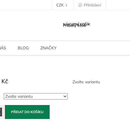
CZK
Přihlášení
NÁKUPNÍ KOŠÍK
Prázdný košík
NÁS
BLOG
ZNAČKY
 Kč
Zvolte variantu
PŘIDAT DO KOŠÍKU