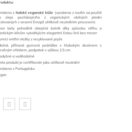
roduktu:
yrobeno z
italské veganské kůže
(vyrobena z rostlin za použití
io oleje pocházejícího z organických obilných plodin
stovaných v severní Evropě uhlíkově neutrálním procesem)
vor boty pohodlně obepíná kotník díky způsobu střihu a
astickým klínům vytvářejícím elegantní čistou linii bez mezer
umící vnitřní vložky z recyklované pryže
dolná, přilnavá gumová podrážka s hlubokým dezénem s
evěným efektem, podpatek s výškou 2,5 cm
odyšné a voděodolné
nto produkt je certifikován jako uhlíkově neutrální
robeno v Portugalsku
egan