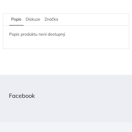
Popis
Diskuze
Značka
Popis produktu není dostupný
Z
á
p
Facebook
a
t
í