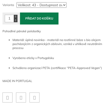
cena:
Varianta
PŘIDAT DO KOŠÍKU
Pohodlné pánské polobotky
Materiál: úplná novinka - materiál na rostlinné báze s bio olejem
pocházejícím z organických obilovin, vzniká v uhlíkově neutrálním
procesu
Vyrobeno eticky v Portugalsku
Schváleno organizací PETA (certifikace “PETA-Approved Vegan”)
MADE IN PORTUGAL