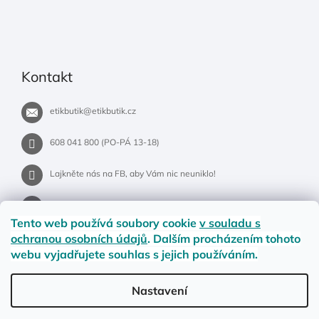
Kontakt
etikbutik
@
etikbutik.cz
608 041 800 (PO-PÁ 13-18)
Lajkněte nás na FB, aby Vám nic neuniklo!
etikbutik.cz
Tento web používá soubory cookie
v souladu s
ochranou osobních údajů
. Dalším procházením tohoto
webu vyjadřujete souhlas s jejich používáním.
Příběh EtikButiku
Vše o nákupu
Dostupnost zboží
Nastavení
Materiály a velikosti
Jak na vrácení nebo reklamaci?
Obchodní podmínky
Ochrana osobních údajů