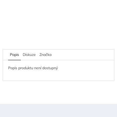
Popis
Diskuze
Značka
Popis produktu není dostupný
Z
á