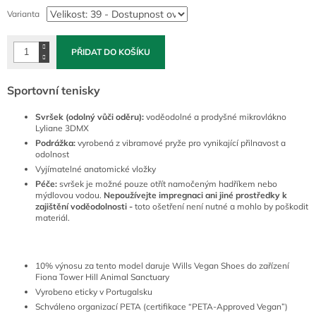
cena:
Varianta
PŘIDAT DO KOŠÍKU
Sportovní tenisky
Svršek (odolný vůči oděru):
voděodolné a prodyšné
mikrovlákno
Lyliane 3DMX
Podrážka:
vyrobená z vibramové pryže pro vynikající přilnavost a
odolnost
Vyjímatelné anatomické vložky
Péče:
svršek je možné pouze otřít namočeným hadříkem nebo
mýdlovou vodou.
Nepoužívejte impregnaci ani jiné prostředky k
zajištění voděodolnosti -
toto ošetření není nutné a mohlo by poškodit
materiál.
10% výnosu za tento model daruje Wills Vegan Shoes do zařízení
Fiona Tower Hill Animal Sanctuary
Vyrobeno eticky v Portugalsku
Schváleno organizací PETA (certifikace “PETA-Approved Vegan”)