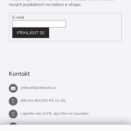
nových produktech na našem e-shopu.
E-mail
PŘIHLÁSIT SE
Kontakt
etikbutik
@
etikbutik.cz
608 041 800 (PO-PÁ 13-18)
Lajkněte nás na FB, aby Vám nic neuniklo!
etikbutik.cz