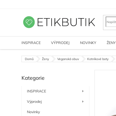
Přejít
na
obsah
INSPIRACE
VÝPRODEJ
NOVINKY
ŽENY
Domů
Ženy
Veganská obuv
Kotníkové boty
P
Kategorie
o
Přeskočit
kategorie
s
t
INSPIRACE
r
a
Výprodej
n
n
Novinky