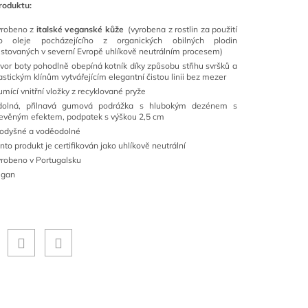
roduktu:
yrobeno z
italské veganské kůže
(vyrobena z rostlin za použití
io oleje pocházejícího z organických obilných plodin
stovaných v severní Evropě uhlíkově neutrálním procesem)
vor boty pohodlně obepíná kotník díky způsobu střihu svršků a
astickým klínům vytvářejícím elegantní čistou linii bez mezer
umící vnitřní vložky z recyklované pryže
dolná, přilnavá gumová podrážka s hlubokým dezénem s
evěným efektem, podpatek s výškou 2,5 cm
odyšné a voděodolné
nto produkt je certifikován jako uhlíkově neutrální
robeno v Portugalsku
egan