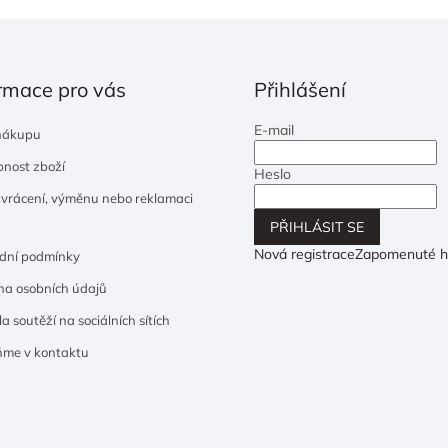
rmace pro vás
Přihlášení
E-mail
nákupu
nost zboží
Heslo
 vrácení, výměnu nebo reklamaci
PŘIHLÁSIT SE
Nová registrace
Zapomenuté h
dní podmínky
a osobních údajů
a soutěží na sociálních sítích
ňme v kontaktu