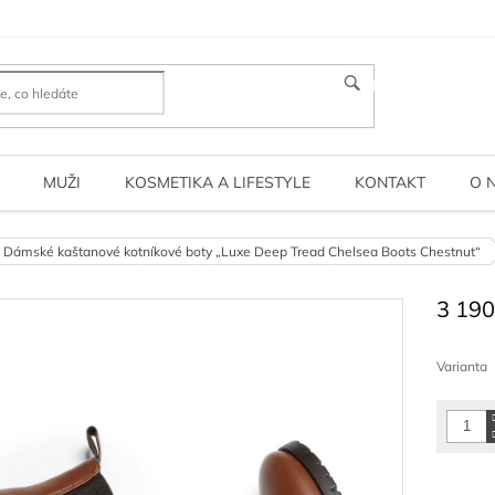
HLEDAT
MUŽI
KOSMETIKA A LIFESTYLE
KONTAKT
O 
Dámské kaštanové kotníkové boty „Luxe Deep Tread Chelsea Boots Chestnut“
3 190
Měrná
cena:
Varianta