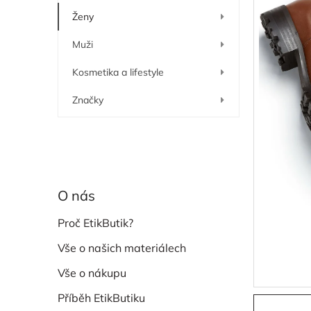
í
Ženy
p
a
Muži
n
e
Kosmetika a lifestyle
l
Značky
O nás
Proč EtikButik?
Vše o našich materiálech
Vše o nákupu
Příběh EtikButiku