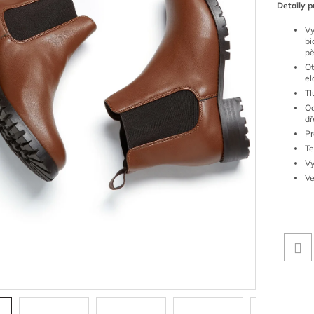
Detaily p
V
b
pě
Ot
el
Tl
O
dř
Pr
Te
Vy
V