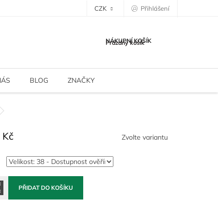
CZK
Přihlášení
NÁKUPNÍ KOŠÍK
Prázdný košík
NÁS
BLOG
ZNAČKY
 Kč
Zvolte variantu
PŘIDAT DO KOŠÍKU