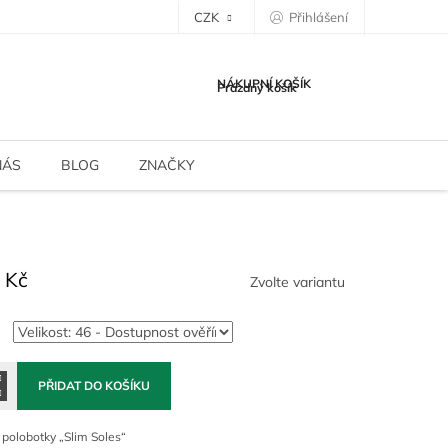
CZK
Přihlášení
NÁKUPNÍ KOŠÍK
Prázdný košík
NÁS
BLOG
ZNAČKY
 Kč
Zvolte variantu
PŘIDAT DO KOŠÍKU
 polobotky „Slim Soles“