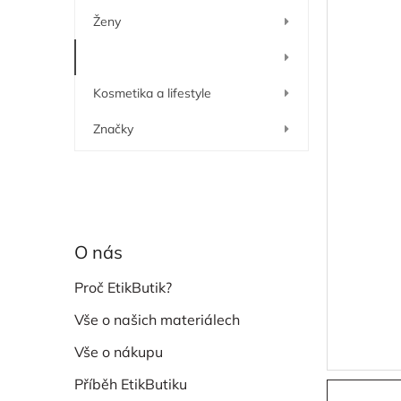
í
Ženy
p
a
Muži
n
e
Kosmetika a lifestyle
l
Značky
O nás
Proč EtikButik?
Vše o našich materiálech
Vše o nákupu
Příběh EtikButiku