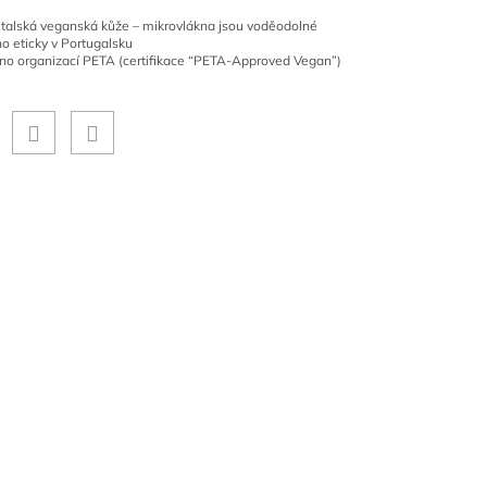
 italská veganská kůže – mikrovlákna jsou voděodolné
o eticky v Portugalsku
no organizací PETA (certifikace “PETA-Approved Vegan”)