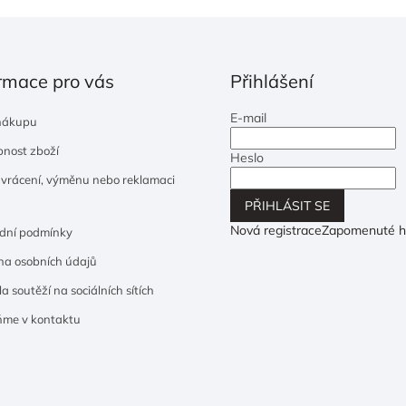
rmace pro vás
Přihlášení
E-mail
nákupu
nost zboží
Heslo
 vrácení, výměnu nebo reklamaci
PŘIHLÁSIT SE
Nová registrace
Zapomenuté h
dní podmínky
a osobních údajů
a soutěží na sociálních sítích
ňme v kontaktu