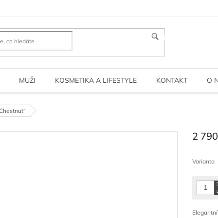
HLEDAT
MUŽI
KOSMETIKA A LIFESTYLE
KONTAKT
O 
 Chestnut“
2 790
Měrná
cena:
Varianta
Elegantní