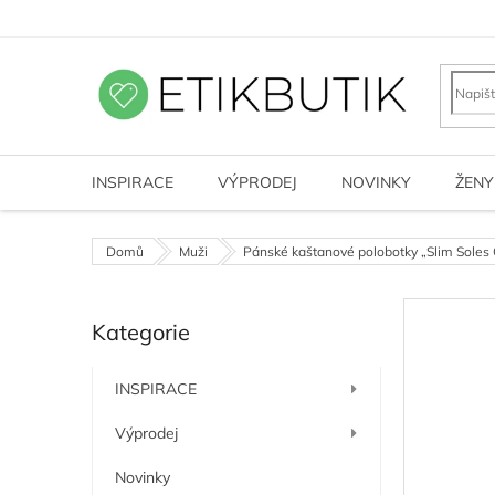
Přejít
na
obsah
INSPIRACE
VÝPRODEJ
NOVINKY
ŽENY
Domů
Muži
Pánské kaštanové polobotky „Slim Soles
P
Kategorie
o
Přeskočit
kategorie
s
t
INSPIRACE
r
a
Výprodej
n
n
Novinky