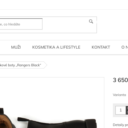
HLEDAT
MUŽI
KOSMETIKA A LIFESTYLE
KONTAKT
O 
kové boty „Rangers Black“
3 650
Měrná
cena:
Varianta
Detaily p