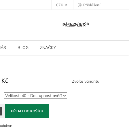
CZK
Přihlášení
NÁKUPNÍ KOŠÍK
Prázdný košík
NÁS
BLOG
ZNAČKY
 Kč
Zvolte variantu
PŘIDAT DO KOŠÍKU
roduktu: