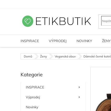
Přejít
na
obsah
INSPIRACE
VÝPRODEJ
NOVINKY
ŽENY
Domů
Ženy
Veganská obuv
Dámské černé kotní
P
Kategorie
o
Přeskočit
kategorie
s
t
INSPIRACE
r
a
Výprodej
n
n
Novinky