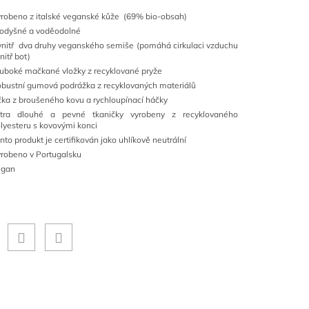
robeno z italské veganské kůže (69% bio-obsah)
odyšné a voděodolné
nitř dva druhy veganského semiše (pomáhá cirkulaci vzduchu
nitř bot)
uboké mačkané vložky z recyklované pryže
bustní gumová podrážka z recyklovaných materiálů
ka z broušeného kovu a rychloupínací háčky
xtra dlouhé a pevné tkaničky vyrobeny z recyklovaného
lyesteru s kovovými konci
nto produkt je certifikován jako uhlíkově neutrální
robeno v Portugalsku
egan