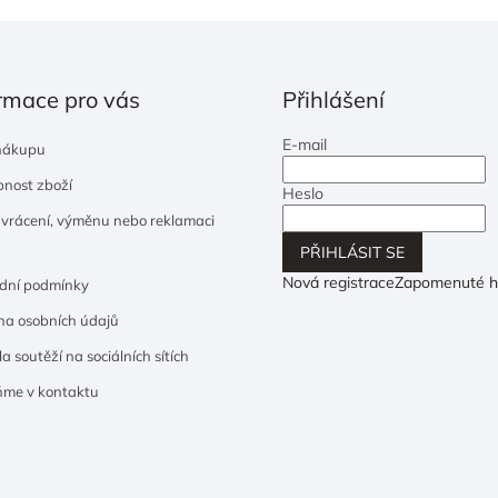
rmace pro vás
Přihlášení
E-mail
nákupu
nost zboží
Heslo
 vrácení, výměnu nebo reklamaci
PŘIHLÁSIT SE
Nová registrace
Zapomenuté h
dní podmínky
a osobních údajů
a soutěží na sociálních sítích
ňme v kontaktu