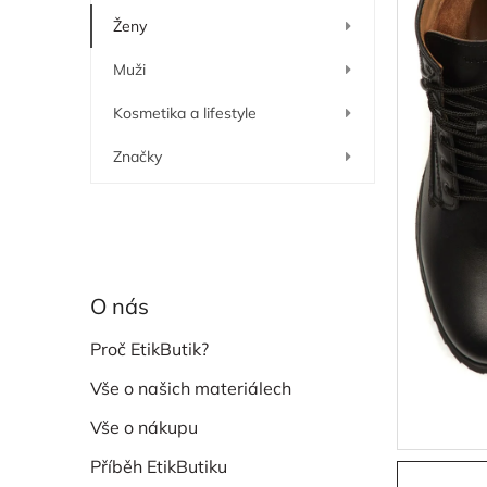
í
Ženy
p
a
Muži
n
e
Kosmetika a lifestyle
l
Značky
O nás
Proč EtikButik?
Vše o našich materiálech
Vše o nákupu
Příběh EtikButiku