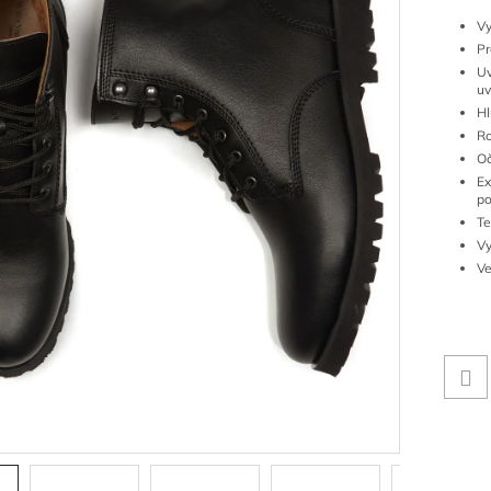
Vy
Pr
Uv
uv
Hl
Ro
Oč
E
po
Te
Vy
V