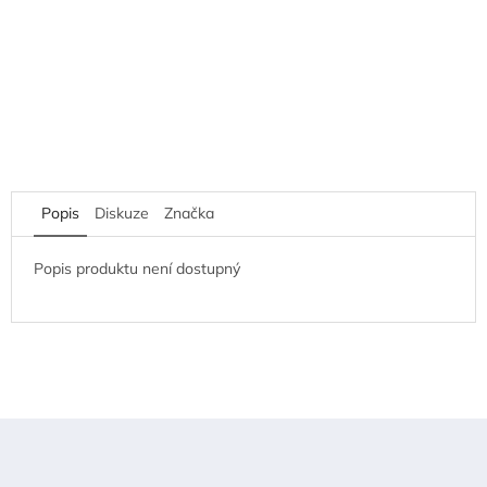
Popis
Diskuze
Značka
Popis produktu není dostupný
Z
á
p