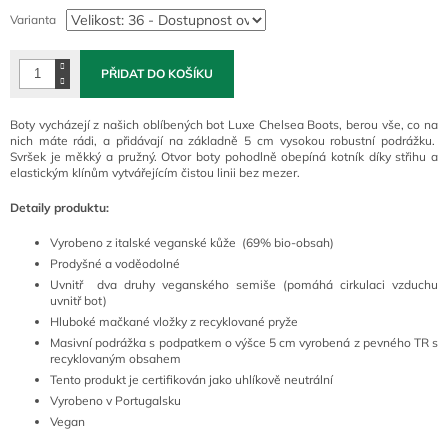
cena:
Varianta
PŘIDAT DO KOŠÍKU
Boty vycházejí z našich oblíbených bot Luxe Chelsea Boots, berou vše, co na
nich máte rádi, a přidávají na základně 5 cm vysokou robustní podrážku.
Svršek je měkký a pružný.
Otvor boty pohodlně obepíná kotník díky střihu a
elastickým klínům vytvářejícím čistou linii bez mezer.
Detaily produktu:
Vyrobeno z italské veganské kůže (69% bio-obsah)
Prodyšné a voděodolné
Uvnitř dva druhy veganského semiše (pomáhá cirkulaci vzduchu
uvnitř bot)
Hluboké mačkané vložky z recyklované pryže
Masivní podrážka s podpatkem o výšce 5 cm vyrobená z pevného TR s
recyklovaným obsahem
Tento produkt je certifikován jako uhlíkově neutrální
Vyrobeno v Portugalsku
Vegan