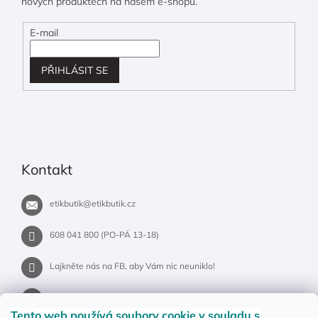
nových produktech na našem e-shopu.
E-mail
PŘIHLÁSIT SE
Kontakt
etikbutik
@
etikbutik.cz
608 041 800 (PO-PÁ 13-18)
Lajkněte nás na FB, aby Vám nic neuniklo!
etikbutik.cz
Tento web používá soubory cookie
v souladu s