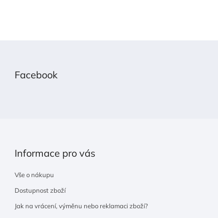
Z
á
p
Facebook
a
t
í
Informace pro vás
Vše o nákupu
Dostupnost zboží
Jak na vrácení, výměnu nebo reklamaci zboží?