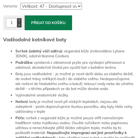
cena:
Varianta
PŘIDAT DO KOŠÍKU
Voděodolné kotníkové boty
Svršek (odolný vůči oděru):
veganská kůže (mikrovlákno Lyliane
3DMX), odolná tkanina Cordura
Podrážka:
vyrobená z vibramové pryže pro vynikající přilnavost a
odolnost, dostatečně široká pro využití bot v každém terénu
Boty jsou voděodolné - je možné je nosit delší dobu za slabého deště,
do mokré trávy, mělkých louží i do slabého sněhu. Nedoporučujeme
ale nošení do hlubokého sněhu a kaluží, tekoucí vody nebo do silného
deště - v těchto případech se do bot může dostat voda.
Vyjímatelné anatomické vložky
Nošení:
boty je možné nosit při nízkých teplotách, nejsou ale
zateplené - proto doporučujeme tlustou ponožku, aby byly Vaše nohy
udržovány v teple
Péče:
svršek z veganské kůže je možné pouze otřít namočeným
hadříkem nebo mýdlovou vodou. Osušte ručníkem nebo papírovou
utěrkou a nenechávejte příliš blízko zdrojům tepla, mohlo by to
poškodit materiál.
Nepoužívejte impregnaci ani jiné prostředky k
zajištění voděodolnosti -
toto ošetření není nutné a mohlo by poškodit