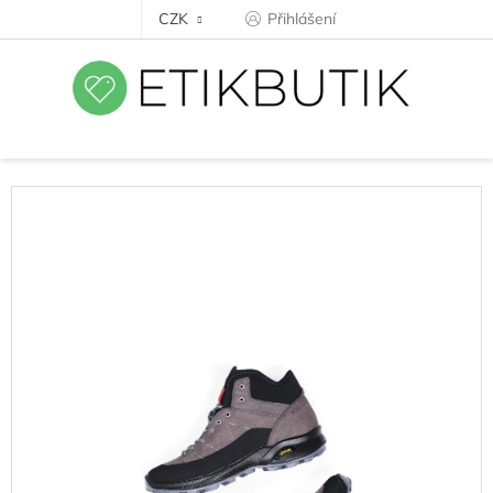
Přejít
CZK
Přihlášení
na
obsah